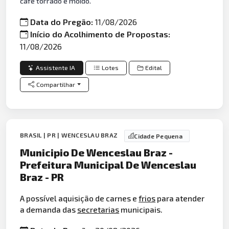
café torrado e moído.
Data do Pregão:
11/08/2026
Início do Acolhimento de Propostas:
11/08/2026
Assistente IA
Lotes
Edital
Compartilhar
BRASIL | PR | WENCESLAU BRAZ
Cidade Pequena
Municipio De Wenceslau Braz -
Prefeitura Municipal De Wenceslau
Braz - PR
A possível aquisição de carnes e
frios
para atender
a demanda das
secretarias
municipais.