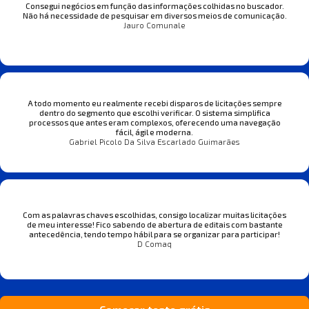
Consegui negócios em função das informações colhidas no buscador.
Não há necessidade de pesquisar em diversos meios de comunicação.
Jauro Comunale
A todo momento eu realmente recebi disparos de licitações sempre
dentro do segmento que escolhi verificar. O sistema simplifica
processos que antes eram complexos, oferecendo uma navegação
fácil, ágil e moderna.
Gabriel Picolo Da Silva Escarlado Guimarães
Com as palavras chaves escolhidas, consigo localizar muitas licitações
de meu interesse! Fico sabendo de abertura de editais com bastante
antecedência, tendo tempo hábil para se organizar para participar!
D Comaq