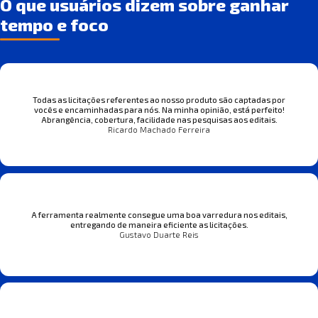
O que usuários dizem sobre ganhar
tempo e foco
Todas as licitações referentes ao nosso produto são captadas por
vocês e encaminhadas para nós. Na minha opinião, está perfeito!
Abrangência, cobertura, facilidade nas pesquisas aos editais.
Ricardo Machado Ferreira
A ferramenta realmente consegue uma boa varredura nos editais,
entregando de maneira eficiente as licitações.
Gustavo Duarte Reis