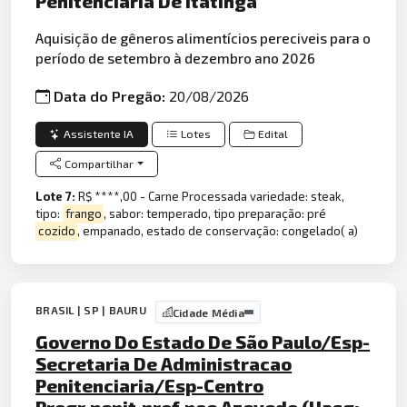
Penitenciaria De Itatinga
Aquisição de gêneros alimentícios pereciveis para o
período de setembro à dezembro ano 2026
Data do Pregão:
20/08/2026
Assistente IA
Lotes
Edital
Compartilhar
Lote 7:
R$ ****,00 - Carne Processada variedade: steak,
tipo:
frango
, sabor: temperado, tipo preparação: pré
cozido
, empanado, estado de conservação: congelado( a)
BRASIL | SP | BAURU
Cidade Média
Governo Do Estado De São Paulo/Esp-
Secretaria De Administracao
Penitenciaria/Esp-Centro
Progr.penit.prof.noe Azevedo (Uasg: