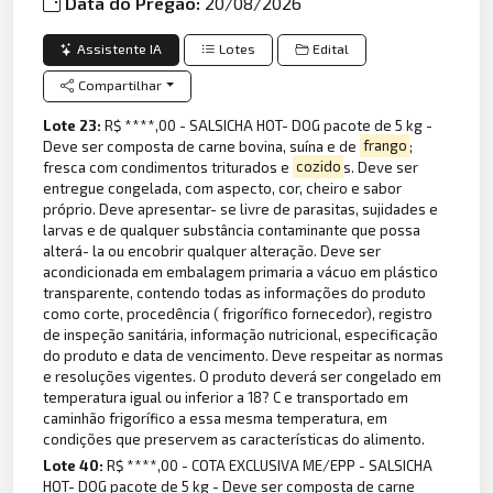
Data do Pregão:
20/08/2026
Assistente IA
Lotes
Edital
Compartilhar
Lote 23:
R$ ****,00 - SALSICHA HOT- DOG pacote de 5 kg -
Deve ser composta de carne bovina, suína e de
frango
;
fresca com condimentos triturados e
cozido
s. Deve ser
entregue congelada, com aspecto, cor, cheiro e sabor
próprio. Deve apresentar- se livre de parasitas, sujidades e
larvas e de qualquer substância contaminante que possa
alterá- la ou encobrir qualquer alteração. Deve ser
acondicionada em embalagem primaria a vácuo em plástico
transparente, contendo todas as informações do produto
como corte, procedência ( frigorífico fornecedor), registro
de inspeção sanitária, informação nutricional, especificação
do produto e data de vencimento. Deve respeitar as normas
e resoluções vigentes. O produto deverá ser congelado em
temperatura igual ou inferior a 18? C e transportado em
caminhão frigorífico a essa mesma temperatura, em
condições que preservem as características do alimento.
Lote 40:
R$ ****,00 - COTA EXCLUSIVA ME/EPP - SALSICHA
HOT- DOG pacote de 5 kg - Deve ser composta de carne