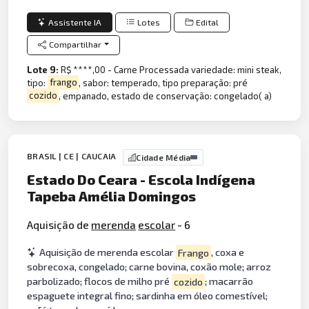
Assistente IA
Lotes
Edital
Compartilhar
Lote 9:
R$ ****,00 - Carne Processada variedade: mini steak,
tipo:
frango
, sabor: temperado, tipo preparação: pré
cozido
, empanado, estado de conservação: congelado( a)
BRASIL | CE | CAUCAIA
Cidade Média
Estado Do Ceara - Escola Indígena
Tapeba Amélia Domingos
Aquisição de
merenda
escolar
- 6
Aquisição de merenda escolar
Frango
, coxa e
sobrecoxa, congelado; carne bovina, coxão mole; arroz
parbolizado; flocos de milho pré
cozido
; macarrão
espaguete integral fino; sardinha em óleo comestível;