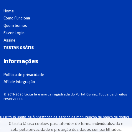
Home
Como Funciona
Quem Somos
Fazer Login
Assine
TESTAR GRÁTIS
Informações
Política de privacidade
API de Integração
© 2011-2026 Licita Já é marca registrada do Portal Genial. Todos os direitos
reservados.
O Licita Já limita-se à prestação de serviço de manutenção de banco de dados
de licitações, não participando dos processos.
O Licita Já usa cookies para atender de forma individualizada e
Algumas informações podem apresentar incorreções involuntárias. Consulte
zela pela privacidade e proteção dos dados compartilhados.