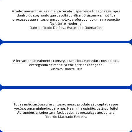
A todo momento eu realmente recebi disparos de licitações sempre
dentro do segmento que escolhi verificar. O sistema simplifica
processos que antes eram complexos, oferecendo uma navegação
fácil, ágil e moderna.
Gabriel Picolo Da Silva Escarlado Guimarães
A ferramenta realmente consegue uma boa varredura nos editais,
entregando de maneira eficiente as licitações.
Gustavo Duarte Reis
Todas as licitações referentes ao nosso produto são captadas por
vocês e encaminhadas para nós. Na minha opinião, está perfeito!
Abrangência, cobertura, facilidade nas pesquisas aos editais.
Ricardo Machado Ferreira