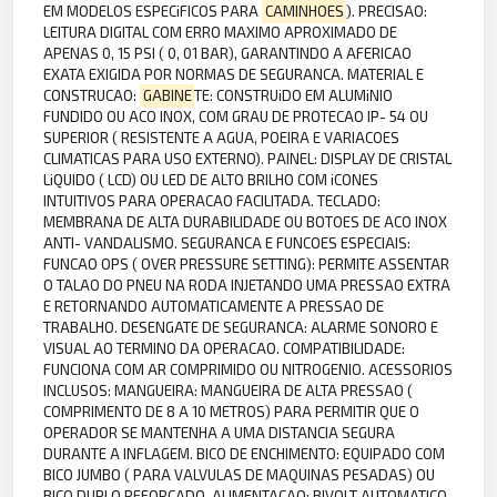
EM MODELOS ESPECiFICOS PARA
CAMINHOES
). PRECISAO:
LEITURA DIGITAL COM ERRO MAXIMO APROXIMADO DE
APENAS 0, 15 PSI ( 0, 01 BAR), GARANTINDO A AFERICAO
EXATA EXIGIDA POR NORMAS DE SEGURANCA. MATERIAL E
CONSTRUCAO:
GABINE
TE: CONSTRUiDO EM ALUMiNIO
FUNDIDO OU ACO INOX, COM GRAU DE PROTECAO IP- 54 OU
SUPERIOR ( RESISTENTE A AGUA, POEIRA E VARIACOES
CLIMATICAS PARA USO EXTERNO). PAINEL: DISPLAY DE CRISTAL
LiQUIDO ( LCD) OU LED DE ALTO BRILHO COM iCONES
INTUITIVOS PARA OPERACAO FACILITADA. TECLADO:
MEMBRANA DE ALTA DURABILIDADE OU BOTOES DE ACO INOX
ANTI- VANDALISMO. SEGURANCA E FUNCOES ESPECIAIS:
FUNCAO OPS ( OVER PRESSURE SETTING): PERMITE ASSENTAR
O TALAO DO PNEU NA RODA INJETANDO UMA PRESSAO EXTRA
E RETORNANDO AUTOMATICAMENTE A PRESSAO DE
TRABALHO. DESENGATE DE SEGURANCA: ALARME SONORO E
VISUAL AO TERMINO DA OPERACAO. COMPATIBILIDADE:
FUNCIONA COM AR COMPRIMIDO OU NITROGENIO. ACESSORIOS
INCLUSOS: MANGUEIRA: MANGUEIRA DE ALTA PRESSAO (
COMPRIMENTO DE 8 A 10 METROS) PARA PERMITIR QUE O
OPERADOR SE MANTENHA A UMA DISTANCIA SEGURA
DURANTE A INFLAGEM. BICO DE ENCHIMENTO: EQUIPADO COM
BICO JUMBO ( PARA VALVULAS DE MAQUINAS PESADAS) OU
BICO DUPLO REFORCADO. ALIMENTACAO: BIVOLT AUTOMATICO