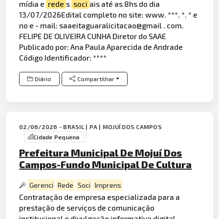
mídia e
rede
s
soci
ais até as 8hs do dia
13/07/2026Edital completo no site: www. ***. *. * e
no e - mail: saaeitaguaralicitacao@gmail . com.
FELIPE DE OLIVEIRA CUNHA Diretor do SAAE
Publicado por: Ana Paula Aparecida de Andrade
Código Identificador: ****
Diário
Compartilhar
02/06/2026 - BRASIL | PA | MOJUÍ DOS CAMPOS
Cidade Pequena
Prefeitura Municipal De Mojuí Dos
Campos-Fundo Municipal De Cultura
Gerenci
Rede
Soci
Imprens
Contratação de empresa especializada para a
prestação de serviços de comunicação
institucional e divulgação informativa digital,