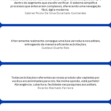
dentro do segmento que escolhi verificar. O sistema simplifica
processos que antes eram complexos, oferecendo uma navegação
fácil, ágil e moderna.
Gabriel Picolo Da Silva Escarlado Guimarães
A ferramenta realmente consegue uma boa varredura nos editais,
entregando de maneira eficiente as licitações.
Gustavo Duarte Reis
Todas as licitações referentes ao nosso produto são captadas por
vocês e encaminhadas para nós. Na minha opinião, está perfeito!
Abrangência, cobertura, facilidade nas pesquisas aos editais.
Ricardo Machado Ferreira