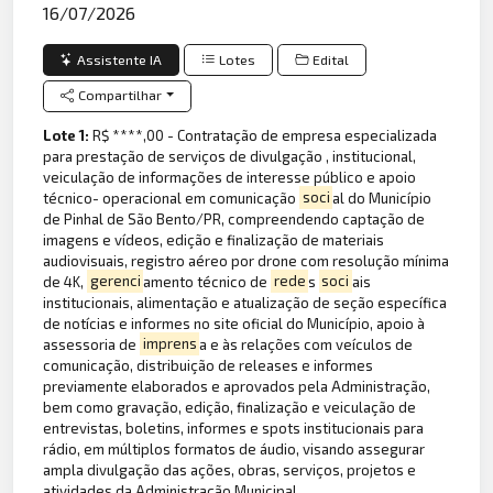
16/07/2026
Assistente IA
Lotes
Edital
Compartilhar
Lote 1:
R$ ****,00 - Contratação de empresa especializada
para prestação de serviços de divulgação , institucional,
veiculação de informações de interesse público e apoio
técnico- operacional em comunicação
soci
al do Município
de Pinhal de São Bento/PR, compreendendo captação de
imagens e vídeos, edição e finalização de materiais
audiovisuais, registro aéreo por drone com resolução mínima
de 4K,
gerenci
amento técnico de
rede
s
soci
ais
institucionais, alimentação e atualização de seção específica
de notícias e informes no site oficial do Município, apoio à
assessoria de
imprens
a e às relações com veículos de
comunicação, distribuição de releases e informes
previamente elaborados e aprovados pela Administração,
bem como gravação, edição, finalização e veiculação de
entrevistas, boletins, informes e spots institucionais para
rádio, em múltiplos formatos de áudio, visando assegurar
ampla divulgação das ações, obras, serviços, projetos e
atividades da Administração Municipal.