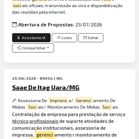
soci
ais oficiais, transmissão ao vivo e disponibilização
das reuniões pela internet.
Abertura de Propostas:
23/07/2026
Assistente IA
Lotes
Edital
Compartilhar
29/06/2026 - BRASIL | MG
Saae De Itag Uara/MG
Assessoria De
Imprens
a/
Gerenci
amento De
Midias
Soci
ais/ Monitoramento De Midias
Soci
ais
Contratação de empresa para prestação de serviço
técnico
profissionais
de suporte atividades de
comunicação institucionais, assessoria de
impressa,
gerenci
amento r monitoramento de