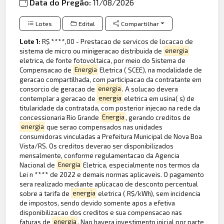
Data do Pregão:
11/08/2026
Lotes
Edital
Compartilhar
Lote 1:
R$ ****,00 - Prestacao de servicos de locacao de
sistema de micro ou minigeracao distribuida de
energia
eletrica, de fonte fotovoltaica, por meio do Sistema de
Compensacao de
Energia
Eletrica ( SCEE), na modalidade de
geracao compartilhada, com participacao da contratante em
consorcio de geracao de
energia
. A solucao devera
contemplar a geracao de
energia
eletrica em usina( s) de
titularidade da contratada, com posterior injecao na rede da
concessionaria Rio Grande
Energia
, gerando creditos de
energia
que serao compensados nas unidades
consumidoras vinculadas a Prefeitura Municipal de Nova Boa
Vista/RS. Os creditos deverao ser disponibilizados
mensalmente, conforme regulamentacao da Agencia
Nacional de
Energia
Eletrica, especialmente nos termos da
Lei n **** de 2022 e demais normas aplicaveis. O pagamento
sera realizado mediante aplicacao de desconto percentual
sobre a tarifa de
energia
eletrica ( R$/kWh), sem incidencia
de impostos, sendo devido somente apos a efetiva
disponibilizacao dos creditos e sua compensacao nas
faturas de
energia
. Nao havera investimento inicial por parte