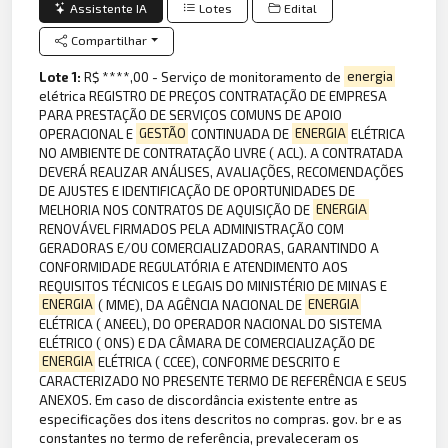
Assistente IA
Lotes
Edital
Compartilhar
Lote 1:
R$ ****,00 - Serviço de monitoramento de
energia
elétrica REGISTRO DE PREÇOS CONTRATAÇÃO DE EMPRESA
PARA PRESTAÇÃO DE SERVIÇOS COMUNS DE APOIO
OPERACIONAL E
GESTÃO
CONTINUADA DE
ENERGIA
ELÉTRICA
NO AMBIENTE DE CONTRATAÇÃO LIVRE ( ACL). A CONTRATADA
DEVERÁ REALIZAR ANÁLISES, AVALIAÇÕES, RECOMENDAÇÕES
DE AJUSTES E IDENTIFICAÇÃO DE OPORTUNIDADES DE
MELHORIA NOS CONTRATOS DE AQUISIÇÃO DE
ENERGIA
RENOVÁVEL FIRMADOS PELA ADMINISTRAÇÃO COM
GERADORAS E/OU COMERCIALIZADORAS, GARANTINDO A
CONFORMIDADE REGULATÓRIA E ATENDIMENTO AOS
REQUISITOS TÉCNICOS E LEGAIS DO MINISTÉRIO DE MINAS E
ENERGIA
( MME), DA AGÊNCIA NACIONAL DE
ENERGIA
ELÉTRICA ( ANEEL), DO OPERADOR NACIONAL DO SISTEMA
ELÉTRICO ( ONS) E DA CÂMARA DE COMERCIALIZAÇÃO DE
ENERGIA
ELÉTRICA ( CCEE), CONFORME DESCRITO E
CARACTERIZADO NO PRESENTE TERMO DE REFERÊNCIA E SEUS
ANEXOS. Em caso de discordância existente entre as
especificações dos itens descritos no compras. gov. br e as
constantes no termo de referência, prevaleceram os