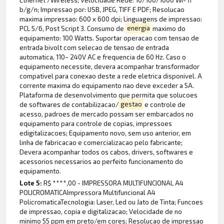
b/g/n; Impressao por: USB, JPEG, TIFF E PDF; Resolucao
maxima impressao: 600 x 600 dpi; Linguagens de impressao:
PCL 5/6, Post Script 3. Consumo de
energia
maximo do
equipamento: 100 Watts. Suportar operacao com tensao de
entrada bivolt com selecao de tensao de entrada
automatica, 110~ 240V AC e frequencia de 60 Hz. Caso o
equipamento necessite, devera acompanhar transformador
compativel para conexao deste a rede eletrica disponivel. A
corrente maxima do equipamento nao deve exceder a 5A.
Plataforma de desenvolvimento que permita que solucoes
de softwares de contabilizacao/
gestao
e controle de
acesso, padroes de mercado possam ser embarcados no
equipamento para controle de copias, impressoes
edigitalizacoes; Equipamento novo, sem uso anterior, em
linha de fabricacao e comercializacao pelo fabricante;
Devera acompanhar todos os cabos, drivers, softwares e
acessorios necessarios ao perfeito funcionamento do
equipamento.
Lote 5:
R$ ****,00 - IMPRESSORA MULTIFUNCIONAL A4
POLICROMATICAImpressora Multifuncional A4
PolicromaticaTecnologia: Laser, Led ou Jato de Tinta; Funcoes
de impressao, copia e digitalizacao; Velocidade de no
minimo 55 ppm em preto/em cores; Resolucao de impressao