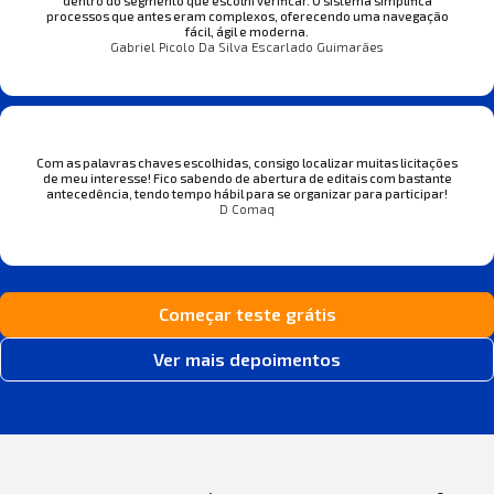
dentro do segmento que escolhi verificar. O sistema simplifica
processos que antes eram complexos, oferecendo uma navegação
fácil, ágil e moderna.
Gabriel Picolo Da Silva Escarlado Guimarães
Com as palavras chaves escolhidas, consigo localizar muitas licitações
de meu interesse! Fico sabendo de abertura de editais com bastante
antecedência, tendo tempo hábil para se organizar para participar!
D Comaq
Começar teste grátis
Ver mais depoimentos