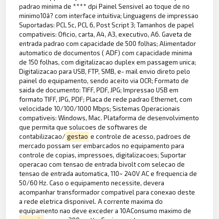
padrao minima de **** dpi Painel Sensivel ao toque de no
minimo10â? com interface intuitiva; Linguagens de impressao
Suportadas: PCL 5c, PCL 6, Post Script 3; Tamanhos de papel
compativeis: Oficio, carta, A4, A3, executivo, A6. Gaveta de
entrada padrao com capacidade de 500 folhas; Alimentador
automatico de documentos ( ADF) com capacidade minima
de 150 folhas, com digitalizacao duplex em passagem unica;
Digitalizacao para USB, FTP, SMB, e- mail envio direto pelo
painel do equipamento, sendo aceito via OCR; Formato de
saida de documento: TIFF, PDF, JPG; Impressao USB em
formato TIFF, JPG, PDF; Placa de rede padrao Ethernet, com
velocidade 10/100/1000 Mbps; Sistemas Operacionais
compativeis: Windows, Mac. Plataforma de desenvolvimento
que permita que solucoes de softwares de
contabilizacao/
gestao
e controle de acesso, padroes de
mercado possam ser embarcados no equipamento para
controle de copias, impressoes, digitalizacoes; Suportar
operacao com tensao de entrada bivolt com selecao de
tensao de entrada automatica, 110~ 240V AC e frequencia de
50/60 Hz. Caso o equipamento necessite, devera
acompanhar transformador compativel para conexao deste
a rede eletrica disponivel. A corrente maxima do
equipamento nao deve exceder a 10AConsumo maximo de