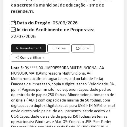
da secretaria municipal de educação - sme de
resende/rj.
Data do Pregão:
05/08/2026
Início do Acolhimento de Propostas:
22/07/2026
Assistente IA
Lotes
Edital
Compartilhar
Lote 3:
R$ ****,00 - IMPRESSORA MULTIFUNCIONAL A4
MONOCROMATICAImpressora Multifuncional A4
MonocromaticaTecnologia: Laser, Led ou Jato de Tinta;
Funcoes de impressao, copia e digitalizacao; Velocidade: 34
ppm ( Paginas por minuto), ou superior; Capacidade padrao
de entrada de papel: 250 folhas; Alimentador automatico de
originais ( ADF) com capacidade minima de 50 folhas, com
digitalizacao duplex Digitalizacao para USB, FTP, SMB, e- mail
envio direto pelo painel do equipamento, sendo aceito via
OCR; Capacidade de saida de papel: 150 folhas; Sistemas
operacionais: Windows e Mac OS; Conexao USB: Sim; Rede:
Ethernet /Wireless; Velocidade Rede: 10/100/1000 Wi- fi