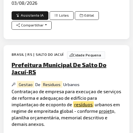
03/08/2026
Assistente IA
Lotes
Edital
Compartilhar
BRASIL | RS | SALTO DO JACUÍ
Cidade Pequena
Prefeitura Municipal De Salto Do
Jacuí-RS
Gestao
De
Residuos
Urbanos
Contrataçao de empresa para execuçao de serviços
de reforma e adequaçao de edifício para
implantaçao de ecoponto de
resíduos
urbanos em
regime de empreitada global - conforme
projet
o,
planilha orçamentária, memorial descritivo e
demais anexos.