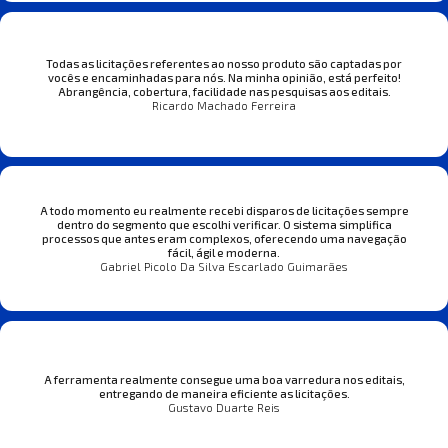
Todas as licitações referentes ao nosso produto são captadas por
vocês e encaminhadas para nós. Na minha opinião, está perfeito!
Abrangência, cobertura, facilidade nas pesquisas aos editais.
Ricardo Machado Ferreira
A todo momento eu realmente recebi disparos de licitações sempre
dentro do segmento que escolhi verificar. O sistema simplifica
processos que antes eram complexos, oferecendo uma navegação
fácil, ágil e moderna.
Gabriel Picolo Da Silva Escarlado Guimarães
A ferramenta realmente consegue uma boa varredura nos editais,
entregando de maneira eficiente as licitações.
Gustavo Duarte Reis