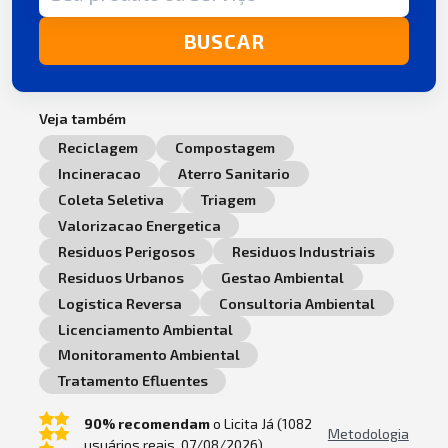
BUSCAR
Veja também
Reciclagem
Compostagem
Incineracao
Aterro Sanitario
Coleta Seletiva
Triagem
Valorizacao Energetica
Residuos Perigosos
Residuos Industriais
Residuos Urbanos
Gestao Ambiental
Logistica Reversa
Consultoria Ambiental
Licenciamento Ambiental
Monitoramento Ambiental
Tratamento Efluentes
90% recomendam
o Licita Já (1082
Metodologia
usuários reais, 07/08/2026).