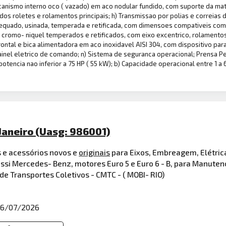
nismo interno oco ( vazado) em aco nodular fundido, com suporte da matriz
 dos roletes e rolamentos principais; h) Transmissao por polias e correias d
dequado, usinada, temperada e retificada, com dimensoes compativeis com
o cromo- niquel temperados e retificados, com eixo excentrico, rolament
tal e bica alimentadora em aco inoxidavel AISI 304, com dispositivo para
ainel eletrico de comando; n) Sistema de seguranca operacional; Prensa P
otencia nao inferior a 75 HP ( 55 kW); b) Capacidade operacional entre 1 a 
 Janeiro (Uasg: 986001)
s e acessórios novos e
originais
para Eixos, Embreagem, Elétric
ssi Mercedes- Benz, motores Euro 5 e Euro 6 - B, para Manutenç
e Transportes Coletivos - CMTC - ( MOBI- RIO)
6/07/2026