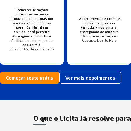
Todas as licitações
referentes ao nosso
produto são captadas por
A ferramenta realmente
vocês e encaminhadas
consegue uma boa
para nós. Na minha
varredura nos editais,
opinião, está perfeito!
entregando de maneira
Abrangência, cobertura,
eficiente as licitações.
Gustavo Duarte Reis
facilidade nas pesquisas
aos editais.
Ricardo Machado Ferreira
Começar teste grátis
Ver mais depoimentos
O que o Licita Já resolve par