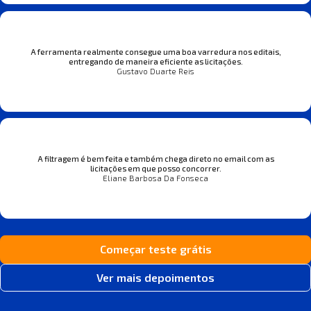
A ferramenta realmente consegue uma boa varredura nos editais,
entregando de maneira eficiente as licitações.
Gustavo Duarte Reis
A filtragem é bem feita e também chega direto no email com as
licitações em que posso concorrer.
Eliane Barbosa Da Fonseca
Começar teste grátis
Ver mais depoimentos