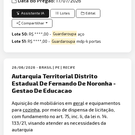
Data do Pregão:
17/07/2026
Assistente IA
Lotes
Edital
Compartilhar
Lote 50:
R$ ****,00 -
Guardaroupa
aço
Lote 51:
R$ ****,00 -
Guardaroupa
mdp 4 portas
26/06/2026 - BRASIL | PE | RECIFE
Autarquia Territorial Distrito
Estadual De Fernando De Noronha -
Gestao De Educacao
Aquisição de mobiliários em
gera
l e equipamentos
para
cozinha
, por meio de dispensa de licitação,
com fundamento no art. 75, inc. Ii, da lei n. 14.
133/21, visando atender as necessidades da
autarquia