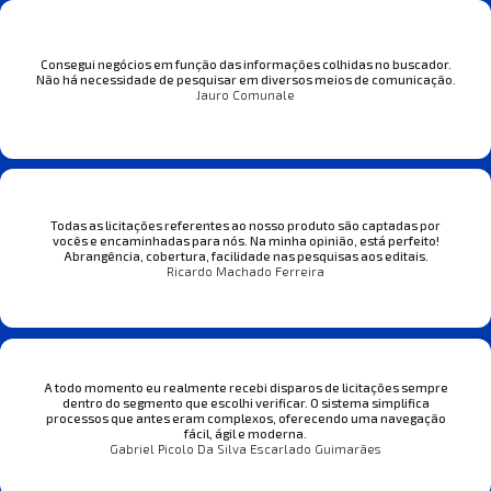
Consegui negócios em função das informações colhidas no buscador.
Não há necessidade de pesquisar em diversos meios de comunicação.
Jauro Comunale
Todas as licitações referentes ao nosso produto são captadas por
vocês e encaminhadas para nós. Na minha opinião, está perfeito!
Abrangência, cobertura, facilidade nas pesquisas aos editais.
Ricardo Machado Ferreira
A todo momento eu realmente recebi disparos de licitações sempre
dentro do segmento que escolhi verificar. O sistema simplifica
processos que antes eram complexos, oferecendo uma navegação
fácil, ágil e moderna.
Gabriel Picolo Da Silva Escarlado Guimarães