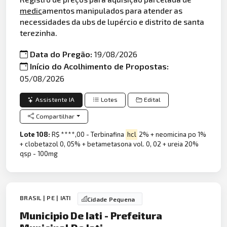
medic
amentos manipulados para atender as
necessidades da ubs de lupércio e distrito de santa
terezinha.
Data do Pregão:
19/08/2026
Início do Acolhimento de Propostas:
05/08/2026
Assistente IA
Lotes
Edital
Compartilhar
Lote 108:
R$ ****,00 - Terbinafina
hcl
2% + neomicina po 1%
+ clobetazol 0, 05% + betametasona vol. 0, 02 + ureia 20%
qsp - 100mg
BRASIL | PE | IATI
Cidade Pequena
Municipio De Iati - Prefeitura