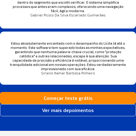
dentro do segmento que escolhi verificar. O sistema simplifica
processos que antes eram complexos, oferecendo uma navegação
fácil, ágil e moderna.
Gabriel Picolo Da Silva Escarlado Guimarães
Estou absolutamente encantado com o desempenho do Lícita Já até o
momento. Este software tem superado todas as minhas expectativas,
garantindo que nenhuma palavra-chave crucial, como "proteção
catódica" e outras relacionadas, escape à sua atenção. Sua
capacidade de precisão e eficiência é notável, proporcionando uma
tranquilidade adicional em nossas operações. Estou verdadeiramente
impressionado com sua eficácia.
Sirleno Itamar Barbosa Pinheiro
Começar teste grátis
Ver mais depoimentos