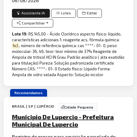
06/08/2026
Assistente IA
Lotes
Edital
Compartilhar
Lote 19:
R$ 145,00 - Ácido Clorídrico aspecto físico: líquido,
características adicionais 1: reagente acs, fórmula química:
hcl
, número de referência química: cas ****- 01- 0, peso
molecular: 36, 46, teor: teor mínimo de 37% Reagente de
Ampola de tritisol HCI IN Grau: Padrão analítico ( alta exatidão
para titulação) Pureza: Solução padronizada certificada
Número CAS: ****- 01- 0 Estado físico: Líquido Forma:
Ampola de vidro selada Aspecto: Solução incolor
Recomendamos
BRASIL | SP | LUPÉRCIO
Cidade Pequena
Municipio De Lupercio - Prefeitura
Municipal De Lupercio
Registro de preços para aquisição parcelada de