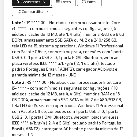
Assistente IA
Lotes
Edital
Compartilhar
Lote 1:
R$ ****,00 - Notebook com processador Intel Core
i3- **** - com no mínimo as seguintes configurações: ( 6
núcleos, cache de 10 MB, até 4, 4 GHz), memória RAM de 8 GB
DDR4, armazenamento SSD SATA ou M. 2 de 240/256 GB,
tela LED de 15, sistema operacional Windows 11 Professional
com Pacote Office, cor preta ou prata, conexões com 1 porta
USB 3. 0, 1 porta USB 2. 0, 1 porta HDMI, Bluetooth, webcam,
placa wireless IEEE **** a/b/g/n ( 2, 4 e 5 GHz), teclado
padrão Português Brasil ( ABNT2), carregador AC bivolt e
garantia mínima de 12 meses - UND
Lote 2:
R$ ****,00 - Notebook com processador Intel Core
i5- **** - com no mínimo as seguintes configurações: ( 10
núcleos, cache de 12 MB, até 4, 4 GHz), memória RAM de 16
GB DDR4, armazenamento SSD SATA ou M. 2 de 480/512 GB,
tela LED de 15, sistema operacional Windows 11 Professional
com Pacote Office, conexões com 1 porta USB 3. 0, 1 porta
USB 2. 0, 1 porta HDMI, Bluetooth, webcam, placa wireless
IEEE **** a/b/g/n ( 2, 4 e 5 GHz), teclado padrão Português
Brasil ( ABNT2), carregador AC bivolt e garantia mínima de 12
meses - UN