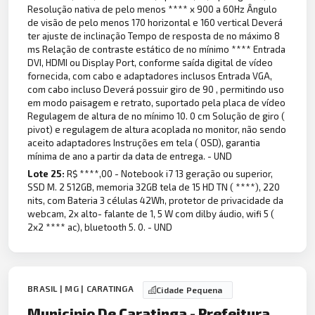
Resolução nativa de pelo menos **** x 900 a 60Hz Ângulo
de visão de pelo menos 170 horizontal e 160 vertical Deverá
ter ajuste de inclinação Tempo de resposta de no máximo 8
ms Relação de contraste estático de no mínimo **** Entrada
DVI, HDMI ou Display Port, conforme saída digital de vídeo
fornecida, com cabo e adaptadores inclusos Entrada VGA,
com cabo incluso Deverá possuir giro de 90 , permitindo uso
em modo paisagem e retrato, suportado pela placa de vídeo
Regulagem de altura de no mínimo 10. 0 cm Solução de giro (
pivot) e regulagem de altura acoplada no monitor, não sendo
aceito adaptadores Instruções em tela ( OSD), garantia
mínima de ano a partir da data de entrega. - UND
Lote 25:
R$ ****,00 - Notebook i7 13 geração ou superior,
SSD M. 2 512GB, memoria 32GB tela de 15 HD TN ( ****), 220
nits, com Bateria 3 células 42Wh, protetor de privacidade da
webcam, 2x alto- falante de 1, 5 W com dilby áudio, wifi 5 (
2x2 **** ac), bluetooth 5. 0. - UND
BRASIL | MG | CARATINGA
Cidade Pequena
Municipio De Caratinga - Prefeitura