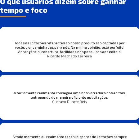
O que usuários dizem sobre ganhar
tempo e foco
Todas as licitações referentes ao nosso produto são captadas por
vocês e encaminhadas para nós. Na minha opinião, está perfeito!
Abrangência, cobertura, facilidade nas pesquisas aos editais.
Ricardo Machado Ferreira
A ferramenta realmente consegue uma boa varredura nos editais,
entregando de maneira eficiente as licitações.
Gustavo Duarte Reis
A todo momento eu realmente recebi disparos de licitações sempre