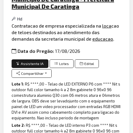
Municipal De Caratinga
Hd
Contratacao de empresa especializada na
loca
cao
de teloes destinados ao atendimento das
demandas da secretaria municipal de
educacao
.
Data do Pregão:
17/08/2026
Assistente IA
Lotes
Edital
Compartilhar
Lote 1:
R$ ****,00 - Telao de LED EXTERNO P6 com **** Nit s
outdoor full color tamanho 4 a 2 8m gabinete 0 96x0 96
comestrutura aluminio Q30 com 06 metros atura e 04metros
de largura. OBS deve ser levadojunto com o equipamento
painel de LED um video processador com entradas RGB HDMI
DVI e AV assim como cabeamento completo para ligacao do
equipamento. Nao incluso periodo de montagem
Lote 2:
R$ ****,00 - Telao de LED interno P3 com **** Nit s
outdoor full color tamanho 4 a2 8m gabinete 0 96x0 96 com