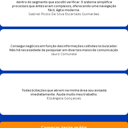
dentro do segmento que escolhi verificar. O sistema simplifica
processos que antes eram complexos, oferecendo uma navegação
fácil, ágil e moderna.
Gabriel Picolo Da Silva Escarlado Guimarães
Consegui negócios em função das informações colhidas no buscador.
Não há necessidade de pesquisar em diversos meios de comunicação.
Jauro Comunale
Todas licitações que abrem na minha área sou avisada
imediatamente. Ajuda muito meu trabalho.
Elisângela Gonçalves
Começar teste grátis