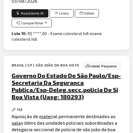
03/08/2026
Assistente IA
Lotes
Edital
Compartilhar
Lote 10:
R$ ****,00 - Exame colesterol hdl exame
colesterol hdl
BRASIL | SP | SÃO JOÃO DA BOA VISTA
Cidade Pequena
Governo Do Estado De São Paulo/Esp-
Secretaria Da Seguranca
Publica/Esp-Deleg.secc.policia De Sj
Boa Vista (Uasg: 180293)
Hd
Aquisição de
mater
ial permanente destinados as
sala
s ddms das unidades policiais subordinadas a
delegacia seccional de policia de são joão da boa