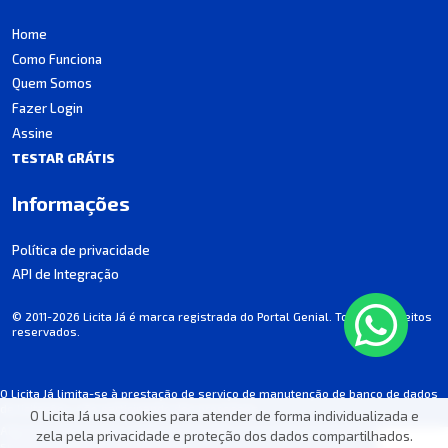
Home
Como Funciona
Quem Somos
Fazer Login
Assine
TESTAR GRÁTIS
Informações
Política de privacidade
API de Integração
© 2011-2026 Licita Já é marca registrada do Portal Genial. Todos os direitos
reservados.
O Licita Já limita-se à prestação de serviço de manutenção de banco de dados
de licitações, não participando dos processos.
O Licita Já usa cookies para atender de forma individualizada e
Algumas informações podem apresentar incorreções involuntárias. Consulte
zela pela privacidade e proteção dos dados compartilhados.
sempre o edital de cada licitação.