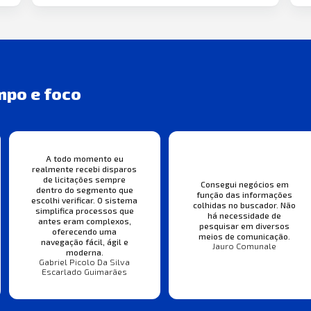
mpo e foco
A todo momento eu
realmente recebi disparos
de licitações sempre
Consegui negócios em
dentro do segmento que
função das informações
escolhi verificar. O sistema
colhidas no buscador. Não
simplifica processos que
há necessidade de
antes eram complexos,
pesquisar em diversos
oferecendo uma
meios de comunicação.
navegação fácil, ágil e
Jauro Comunale
moderna.
Gabriel Picolo Da Silva
Escarlado Guimarães