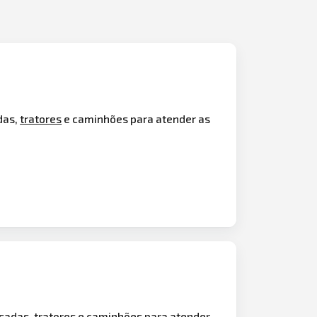
das,
tratores
e caminhões para atender as
sadas, tratores e caminhões para atender