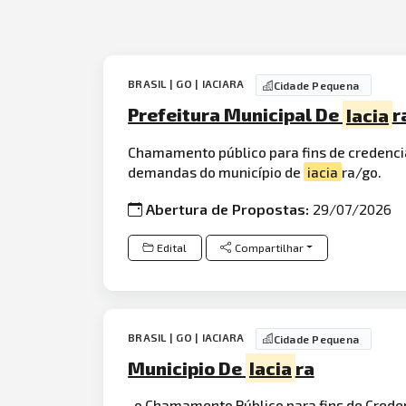
BRASIL | GO | IACIARA
Cidade Pequena
Prefeitura Municipal De
Iacia
r
Chamamento público para fins de credenc
demandas do município de
iacia
ra/go.
Abertura de Propostas:
29/07/2026
Edital
Compartilhar
BRASIL | GO | IACIARA
Cidade Pequena
Municipio De
Iacia
ra
, o Chamamento Público para fins de Crede