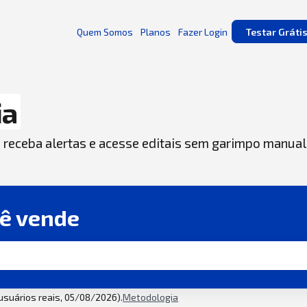
Quem Somos
Planos
Fazer Login
Testar Gráti
ia
, receba alertas e acesse editais sem garimpo manual
cê vende
 usuários reais, 05/08/2026).
Metodologia