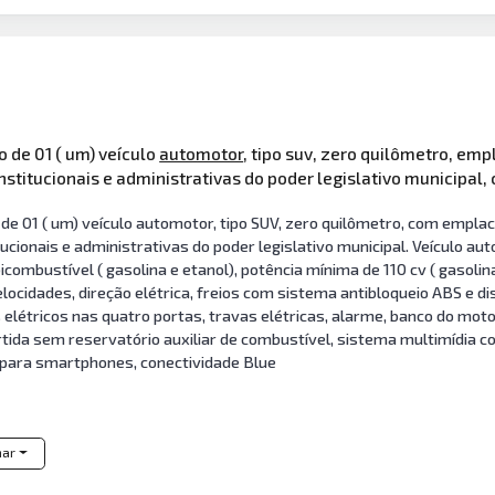
 de 01 ( um) veículo
automotor
, tipo suv, zero quilômetro, 
titucionais e administrativas do poder legislativo municipal,
de 01 ( um) veículo automotor, tipo SUV, zero quilômetro, com emp
ionais e administrativas do poder legislativo municipal. Veículo au
ombustível ( gasolina e etanol), potência mínima de 110 cv ( gasolina)
ocidades, direção elétrica, freios com sistema antibloqueio ABS e di
os elétricos nas quatro portas, travas elétricas, alarme, banco do mo
tida sem reservatório auxiliar de combustível, sistema multimídia c
 para smartphones, conectividade Blue
har