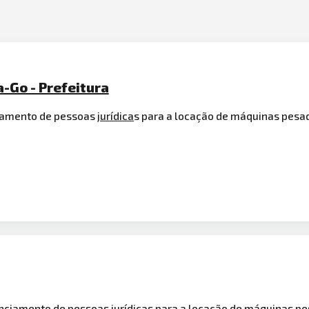
a-Go - Prefeitura
iamento de pessoas
jurídica
s para a locação de máquinas pesa
nciamento de pessoas jurídicas para a locação de máquinas pe