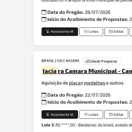
Data do Pregão:
28/07/2026
Início do Acolhimento de Propostas:
2
Assistente IA
Lotes
Edital
BRASIL | GO | IACIARA
Cidade Pequena
Iacia
ra Camara Municipal - Ca
Aquisição de
placa
s
medalhas
e outros
Data do Pregão:
22/07/2026
Início do Acolhimento de Propostas:
2
Assistente IA
Lotes
Edital
Lote 3:
R$ ****,00 - Bandeiras: do brasil, estado 