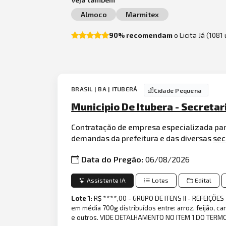
Almoco
Marmitex
90% recomendam
o Licita Já (1081
BRASIL | BA | ITUBERÁ
Cidade Pequena
Municipio De Itubera - Secreta
Contratação de empresa especializada para
demandas da prefeitura e das diversas
sec
Data do Pregão:
06/08/2026
Assistente IA
Lotes
Edital
Lote 1:
R$ ****,00 - GRUPO DE ITENS II - REFEIÇÕES
em média 700g distribuídos entre: arroz, feijão, ca
e outros. VIDE DETALHAMENTO NO ITEM 1 DO TERMO