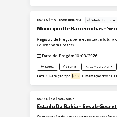
BRASIL | MA | BARREIRINHAS
Cidade Pequena
Municipio De Barreirinhas - Se
Registro de Preços para eventual e futura
Educar para Crescer
Data do Pregão:
10/08/2026
Lotes
Edital
Compartilhar
Lote 5:
Refeição tipo
janta
: alimentação dos pale
BRASIL | BA | SALVADOR
Estado Da Bahia - Sesab-Secret
Contratação de empresa para prestação de