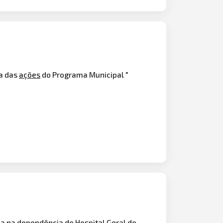
da das
ações
do Programa Municipal "
a na dependência do Hospital Geral do