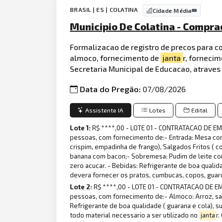
BRASIL | ES | COLATINA
Cidade Média
Municipio De Colatina - Compra
Formalizacao de registro de precos para c
almoco, fornecimento de
janta
r, forneci
Secretaria Municipal de Educacao, atraves 
Data do Pregão:
07/08/2026
Assistente IA
Lotes
Edital
Lote 1:
R$ ****,00 - LOTE 01 - CONTRATACAO DE 
pessoas, com fornecimento de:- Entrada: Mesa com f
crispim, empadinha de frango), Salgados Fritos ( co
banana com bacon;- Sobremesa: Pudim de leite c
zero acucar. - Bebidas: Refrigerante de boa qualid
devera fornecer os pratos, cumbucas, copos, guard
Lote 2:
R$ ****,00 - LOTE 01 - CONTRATACAO DE E
pessoas, com fornecimento de:- Almoco: Arroz, sal
Refrigerante de boa qualidade ( guarana e cola), 
todo material necessario a ser utilizado no
janta
r