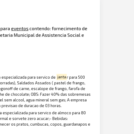
 para
eventos
contendo: fornecimento de
taria Municipal de Assistencia Social e
 especializada para servico de
janta
r para 500
torradas), Saldados Assados ( pastel de frango,
rogonoff de carne, escalope de frango, farofa de
che de chocolate; OBS: Fazer 40% das sobremesas
uetel sem alcool, agua mineral sem gas; A empresa
m previsao de duracao de 03 horas.
especializada para servico de almoco para 80
rmal e sorvete zero acucar;- Bebidas:
ornecer os pratos, cumbucas, copos, guardanapos e