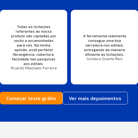
Todas as licitações
referentes ao nosso
produto são captadas por
A ferramenta realmente
vocês e encaminhadas
consegue uma boa
para nós. Na minha
varredura nos editais,
opinião, está perfeito!
entregando de maneira
Abrangência, cobertura,
eficiente as licitações.
Gustavo Duarte Reis
facilidade nas pesquisas
aos editais.
Ricardo Machado Ferreira
Começar teste grátis
Ver mais depoimentos