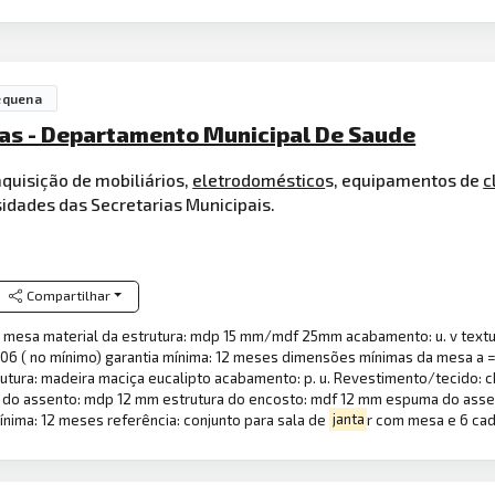
equena
as - Departamento Municipal De Saude
aquisição de mobiliários,
eletrodoméstico
s, equipamentos de
c
idades das Secretarias Municipais.
Compartilhar
 mesa material da estrutura: mdp 15 mm/mdf 25mm acabamento: u. v textur
6 ( no mínimo) garantia mínima: 12 meses dimensões mínimas da mesa a = 
rutura: madeira maciça eucalipto acabamento: p. u. Revestimento/tecido: c
ra do assento: mdp 12 mm estrutura do encosto: mdf 12 mm espuma do assen
ínima: 12 meses referência: conjunto para sala de
janta
r com mesa e 6 cade