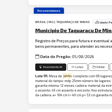
Recomendamos
BRASIL | MG | TAQUARAÇU DE MINAS
Cidade P
Municipio De Taquaracu De Min
Registro de Preços para futura e eventual 
bens permanentes, para atender as necess
Data do Pregão:
05/08/2026
Assistente IA
Lotes
Edital
Lote 111:
Mesa de
janta
r completa com 06 lugares
material do tampo: mdp 25mm número de lugares: 0
garantia mínima: 12 meses cadeira: material da est
o assento: 45 cm assento e encosto: fixo estrutu
da cadeira: a= 104 cm l= 40 cm p= 53 cm garantia m