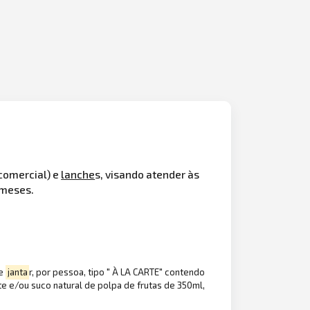
 comercial) e
lanche
s, visando atender às
 meses.
 e
janta
r, por pessoa, tipo " À LA CARTE" contendo
ante e/ou suco natural de polpa de frutas de 350ml,