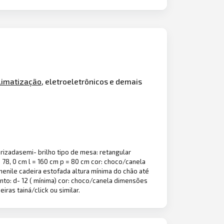
limatização
, eletroeletrônicos e demais
izadasemi- brilho tipo de mesa: retangular
78, 0 cm l = 160 cm p = 80 cm cor: choco/canela
henile cadeira estofada altura mínima do chão até
to: d- 12 ( mínima) cor: choco/canela dimensões
iras tainá/click ou similar.