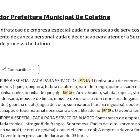
dor Prefeitura Municipal De Colatina
ontratacao de empresa especializada na prestacao de servicos
mento de
caneca
personalizada e decoracao para atender a Secre
de processo licitatorio.
Compartilhar
EMPRESA ESPECIALIZADA PARA SERVICO DE
JANTA
R Contratacao de empresa
rios ( queijo, linguica, batata calabresa, pate de frango, quibe assado e 
xinha, quibe, bolinha de queijo);-
Janta
r: Arroz branco, salada tropical, st
ondensado, mousse de limao, mousse de maracuja com cobertura de gana
ade ( guarana e cola), agua de coco, suco natural ( laranja e goiaba), coq
anapos e todo material necessario a ser utilizado no
janta
r. O evento te
MPRESA ESPECIALIZADA PARA SERVICO DE ALMOCO Contratacao de empresa 
ada tropical, strognoff de frango;- Sobremesa: Pudim de leite, sorvete no
suco natural ( acerola e goiaba), coquetel sem alcool; A empresa devera f
. O evento tem previsao de duracao de 03 horas.