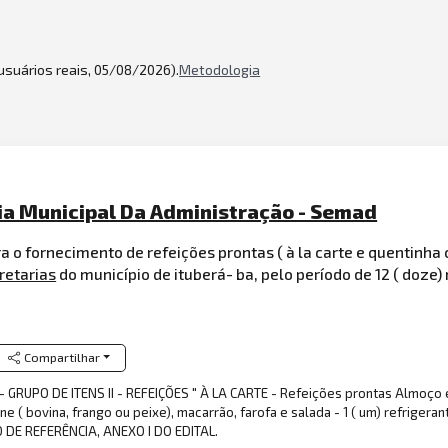
 usuários reais, 05/08/2026).
Metodologia
ria Municipal Da Administração - Semad
 o fornecimento de refeições prontas ( à la carte e quentinha
retarias
do município de ituberá- ba, pelo período de 12 ( doze)
Compartilhar
 - GRUPO DE ITENS II - REFEIÇÕES " À LA CARTE - Refeições prontas Almoço
rne ( bovina, frango ou peixe), macarrão, farofa e salada - 1 ( um) refriger
 DE REFERÊNCIA, ANEXO I DO EDITAL.