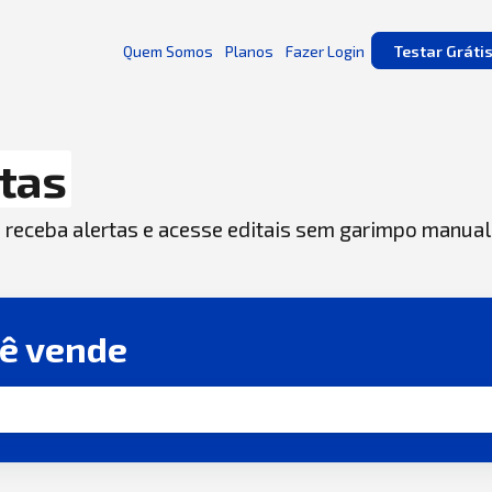
Quem Somos
Planos
Fazer Login
Testar Gráti
tas
, receba alertas e acesse editais sem garimpo manual
cê vende