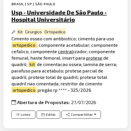
BRASIL | SP | SÃO PAULO
Usp - Universidade De São Paulo -
Hospital Universitário
Kit
Cirurgico
Ortopedico
Cimento osseo com antibiotico; cimento para uso
ortopedico
; componente acetabular; componente
cefalico; componente
central
izador; componente
femural; haste femoral; insert para
protese
de
quadril;
kit
de cimentacao ossea; lamina de serra;
parafuso para acetabulo; protese parcial de
quadril; protese total de quadril; protese total
quadril nao cimentada; restritor de cimento
ortopedico
pregão rp **** - 325/2026
Abertura de Propostas:
27/07/2026
Lotes
Edital
Compartilhar