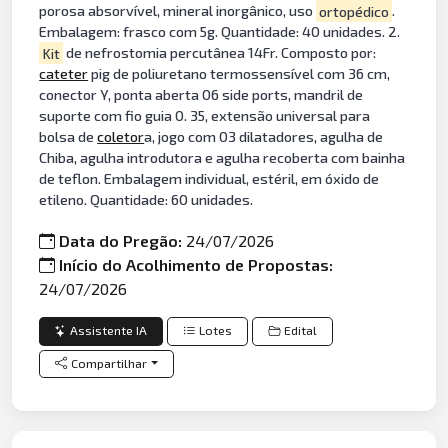
porosa absorvível, mineral inorgânico, uso
ortopédico
.
Embalagem: frasco com 5g. Quantidade: 40 unidades. 2.
Kit
de nefrostomia percutânea 14Fr. Composto por:
cateter
pig de poliuretano termossensível com 36 cm,
conector Y, ponta aberta 06 side ports, mandril de
suporte com fio guia 0. 35, extensão universal para
bolsa de
coletor
a, jogo com 03 dilatadores, agulha de
Chiba, agulha introdutora e agulha recoberta com bainha
de teflon. Embalagem individual, estéril, em óxido de
etileno. Quantidade: 60 unidades.
Data do Pregão:
24/07/2026
Início do Acolhimento de Propostas:
24/07/2026
Assistente IA
Lotes
Edital
Compartilhar