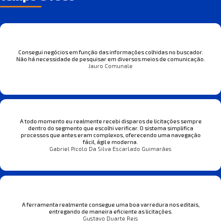
Consegui negócios em função das informações colhidas no buscador.
Não há necessidade de pesquisar em diversos meios de comunicação.
Jauro Comunale
A todo momento eu realmente recebi disparos de licitações sempre
dentro do segmento que escolhi verificar. O sistema simplifica
processos que antes eram complexos, oferecendo uma navegação
fácil, ágil e moderna.
Gabriel Picolo Da Silva Escarlado Guimarães
A ferramenta realmente consegue uma boa varredura nos editais,
entregando de maneira eficiente as licitações.
Gustavo Duarte Reis