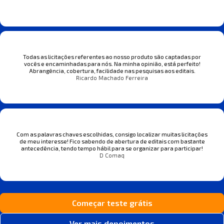
Todas as licitações referentes ao nosso produto são captadas por
vocês e encaminhadas para nós. Na minha opinião, está perfeito!
Abrangência, cobertura, facilidade nas pesquisas aos editais.
Ricardo Machado Ferreira
Com as palavras chaves escolhidas, consigo localizar muitas licitações
de meu interesse! Fico sabendo de abertura de editais com bastante
antecedência, tendo tempo hábil para se organizar para participar!
D Comaq
Começar teste grátis
Ver mais depoimentos