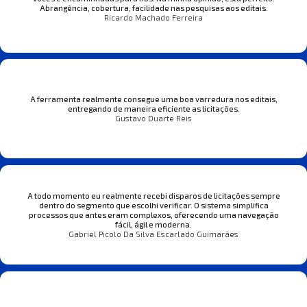
Abrangência, cobertura, facilidade nas pesquisas aos editais.
Ricardo Machado Ferreira
A ferramenta realmente consegue uma boa varredura nos editais,
entregando de maneira eficiente as licitações.
Gustavo Duarte Reis
A todo momento eu realmente recebi disparos de licitações sempre
dentro do segmento que escolhi verificar. O sistema simplifica
processos que antes eram complexos, oferecendo uma navegação
fácil, ágil e moderna.
Gabriel Picolo Da Silva Escarlado Guimarães