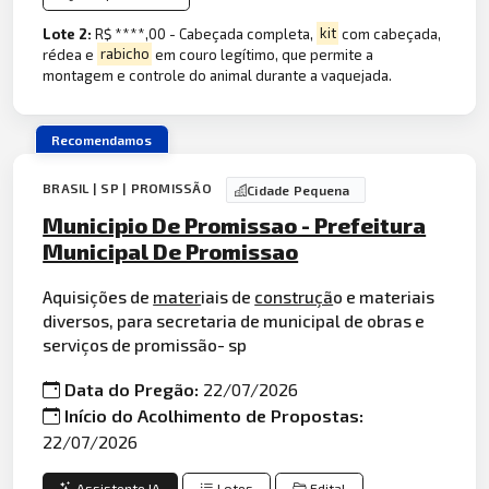
Lote 2:
R$ ****,00 - Cabeçada completa,
kit
com cabeçada,
rédea e
rabicho
em couro legítimo, que permite a
montagem e controle do animal durante a vaquejada.
Recomendamos
BRASIL | SP | PROMISSÃO
Cidade Pequena
Municipio De Promissao - Prefeitura
Municipal De Promissao
Aquisições de
mater
iais de
construçã
o e materiais
diversos, para secretaria de municipal de obras e
serviços de promissão- sp
Data do Pregão:
22/07/2026
Início do Acolhimento de Propostas:
22/07/2026
Assistente IA
Lotes
Edital