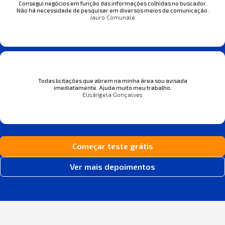
Consegui negócios em função das informações colhidas no buscador.
Não há necessidade de pesquisar em diversos meios de comunicação.
Jauro Comunale
Todas licitações que abrem na minha área sou avisada
imediatamente. Ajuda muito meu trabalho.
Elisângela Gonçalves
Começar teste grátis
Ver mais depoimentos