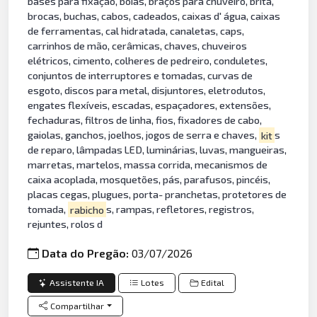
bases para fixação, boias, braços para chuveiro, brita,
brocas, buchas, cabos, cadeados, caixas d' água, caixas
de ferramentas, cal hidratada, canaletas, caps,
carrinhos de mão, cerâmicas, chaves, chuveiros
elétricos, cimento, colheres de pedreiro, conduletes,
conjuntos de interruptores e tomadas, curvas de
esgoto, discos para metal, disjuntores, eletrodutos,
engates flexíveis, escadas, espaçadores, extensões,
fechaduras, filtros de linha, fios, fixadores de cabo,
gaiolas, ganchos, joelhos, jogos de serra e chaves,
kit
s
de reparo, lâmpadas LED, luminárias, luvas, mangueiras,
marretas, martelos, massa corrida, mecanismos de
caixa acoplada, mosquetões, pás, parafusos, pincéis,
placas cegas, plugues, porta- pranchetas, protetores de
tomada,
rabicho
s, rampas, refletores, registros,
rejuntes, rolos d
Data do Pregão:
03/07/2026
Assistente IA
Lotes
Edital
Compartilhar