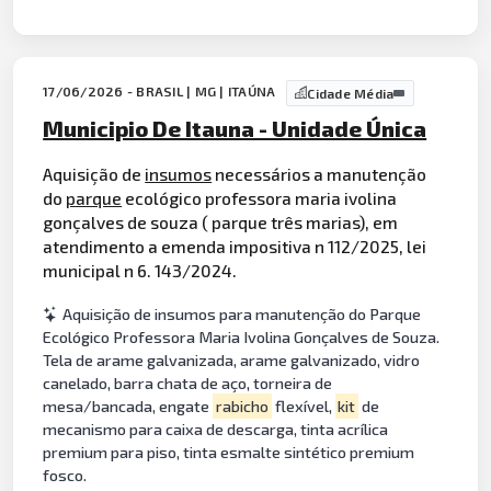
17/06/2026 - BRASIL | MG | ITAÚNA
Cidade Média
Municipio De Itauna - Unidade Única
Aquisição de
insumos
necessários a manutenção
do
parque
ecológico professora maria ivolina
gonçalves de souza ( parque três marias), em
atendimento a emenda impositiva n 112/2025, lei
municipal n 6. 143/2024.
Aquisição de insumos para manutenção do Parque
Ecológico Professora Maria Ivolina Gonçalves de Souza.
Tela de arame galvanizada, arame galvanizado, vidro
canelado, barra chata de aço, torneira de
mesa/bancada, engate
rabicho
flexível,
kit
de
mecanismo para caixa de descarga, tinta acrílica
premium para piso, tinta esmalte sintético premium
fosco.