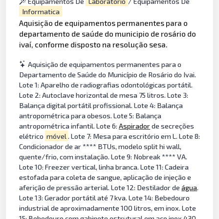
Equipamentos De
Laboratorio
/ Equipamentos De
Informatica
Aquisição de equipamentos permanentes para o
departamento de saúde do municipio de rosário do
ivaí, conforme disposto na resolução sesa.
Aquisição de equipamentos permanentes para o
Departamento de Saúde do Município de Rosário do Ivai.
Lote 1: Aparelho de radiografias odontológicas portátil.
Lote 2: Autoclave horizontal de mesa 75 litros. Lote 3:
Balança digital portátil profissional. Lote 4: Balança
antropométrica para obesos. Lote 5: Balança
antropométrica infantil. Lote 6:
Aspirador
de secreções
elétrico
móvel
. Lote 7: Mesa para escritório em L. Lote 8:
Condicionador de ar **** BTUs, modelo split hi wall,
quente/frio, com instalação. Lote 9: Nobreak **** VA.
Lote 10: Freezer vertical, linha branca. Lote 11: Cadeira
estofada para coleta de sangue, aplicação de injeção e
aferição de pressão arterial. Lote 12: Destilador de
água
.
Lote 13: Gerador portátil até 7 kva. Lote 14: Bebedouro
industrial de aproximadamente 100 litros, em inox. Lote
15: Bebedouro com gabinete estrutural em aço inox 430.