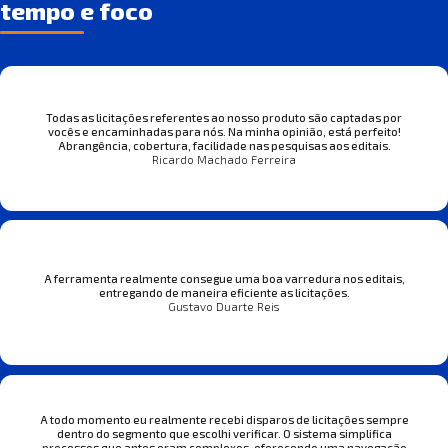
tempo e foco
Todas as licitações referentes ao nosso produto são captadas por
vocês e encaminhadas para nós. Na minha opinião, está perfeito!
Abrangência, cobertura, facilidade nas pesquisas aos editais.
Ricardo Machado Ferreira
A ferramenta realmente consegue uma boa varredura nos editais,
entregando de maneira eficiente as licitações.
Gustavo Duarte Reis
A todo momento eu realmente recebi disparos de licitações sempre
dentro do segmento que escolhi verificar. O sistema simplifica
processos que antes eram complexos, oferecendo uma navegação