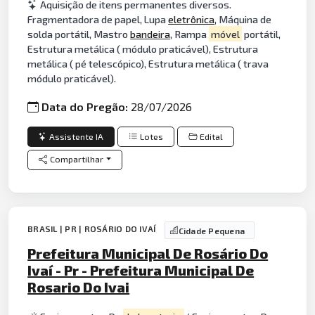
Aquisição de itens permanentes diversos.
Fragmentadora de papel, Lupa
eletrônica
, Máquina de
solda portátil, Mastro
bandeira
, Rampa
móvel
portátil,
Estrutura metálica ( módulo praticável), Estrutura
metálica ( pé telescópico), Estrutura metálica ( trava
módulo praticável).
Data do Pregão:
28/07/2026
Assistente IA
Lotes
Edital
Compartilhar
BRASIL | PR | ROSÁRIO DO IVAÍ
Cidade Pequena
Prefeitura Municipal De Rosário Do
Ivaí - Pr - Prefeitura Municipal De
Rosario Do Ivai