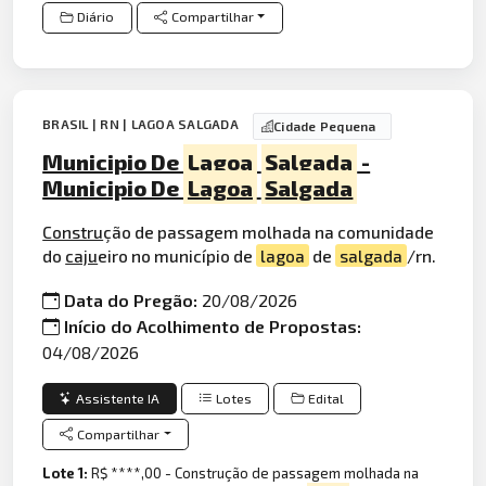
Diário
Compartilhar
BRASIL | RN | LAGOA SALGADA
Cidade Pequena
Municipio De
Lagoa
Salgada
-
Municipio De
Lagoa
Salgada
Constru
ção de passagem molhada na comunidade
do
caju
eiro no município de
lagoa
de
salgada
/rn.
Data do Pregão:
20/08/2026
Início do Acolhimento de Propostas:
04/08/2026
Assistente IA
Lotes
Edital
Compartilhar
Lote 1:
R$ ****,00 - Construção de passagem molhada na