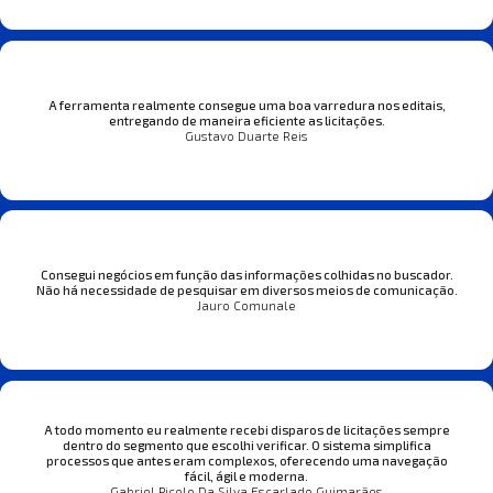
A ferramenta realmente consegue uma boa varredura nos editais,
entregando de maneira eficiente as licitações.
Gustavo Duarte Reis
Consegui negócios em função das informações colhidas no buscador.
Não há necessidade de pesquisar em diversos meios de comunicação.
Jauro Comunale
A todo momento eu realmente recebi disparos de licitações sempre
dentro do segmento que escolhi verificar. O sistema simplifica
processos que antes eram complexos, oferecendo uma navegação
fácil, ágil e moderna.
Gabriel Picolo Da Silva Escarlado Guimarães