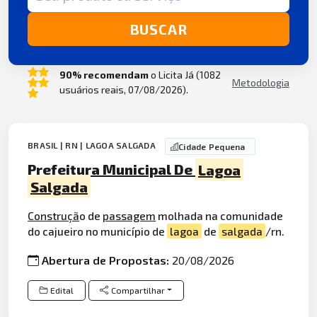
BUSCAR
90% recomendam
o Licita Já (1082
Metodologia
usuários reais, 07/08/2026).
BRASIL | RN | LAGOA SALGADA
Cidade Pequena
Prefeitura Municipal De
Lagoa
Salgada
Construçã
o de
passagem
molhada na comunidade
do cajueiro no município de
lagoa
de
salgada
/rn.
Abertura de Propostas:
20/08/2026
Edital
Compartilhar