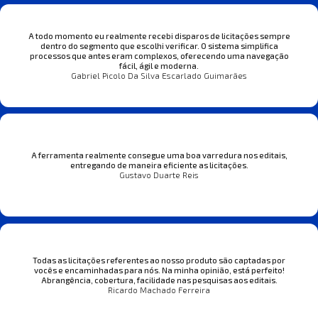
A todo momento eu realmente recebi disparos de licitações sempre
dentro do segmento que escolhi verificar. O sistema simplifica
processos que antes eram complexos, oferecendo uma navegação
fácil, ágil e moderna.
Gabriel Picolo Da Silva Escarlado Guimarães
A ferramenta realmente consegue uma boa varredura nos editais,
entregando de maneira eficiente as licitações.
Gustavo Duarte Reis
Todas as licitações referentes ao nosso produto são captadas por
vocês e encaminhadas para nós. Na minha opinião, está perfeito!
Abrangência, cobertura, facilidade nas pesquisas aos editais.
Ricardo Machado Ferreira