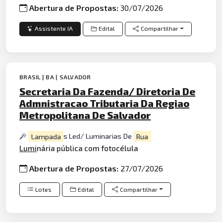
Abertura de Propostas:
30/07/2026
Assistente IA
Edital
Compartilhar
BRASIL | BA | SALVADOR
Secretaria Da Fazenda/ Diretoria De
Admnistracao Tributaria Da Regiao
Metropolitana De Salvador
Lampada
s Led/ Luminarias De
Rua
Lumi
nária pública com fotocélula
Abertura de Propostas:
27/07/2026
Lotes
Edital
Compartilhar