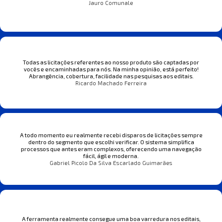
Jauro Comunale
Todas as licitações referentes ao nosso produto são captadas por
vocês e encaminhadas para nós. Na minha opinião, está perfeito!
Abrangência, cobertura, facilidade nas pesquisas aos editais.
Ricardo Machado Ferreira
A todo momento eu realmente recebi disparos de licitações sempre
dentro do segmento que escolhi verificar. O sistema simplifica
processos que antes eram complexos, oferecendo uma navegação
fácil, ágil e moderna.
Gabriel Picolo Da Silva Escarlado Guimarães
A ferramenta realmente consegue uma boa varredura nos editais,