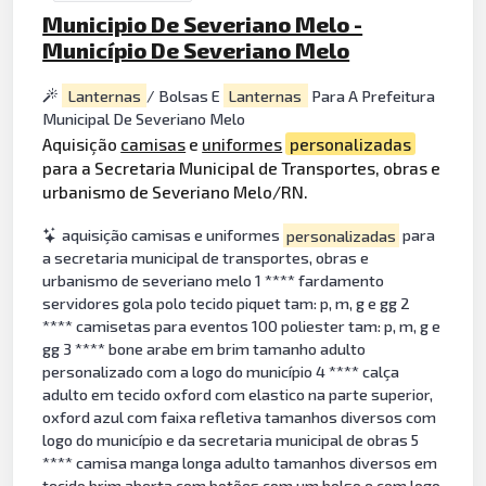
Municipio De Severiano Melo -
Município De Severiano Melo
Lanternas
/ Bolsas E
Lanternas
Para A Prefeitura
Municipal De Severiano Melo
Aquisição
camisas
e
uniformes
personalizadas
para a Secretaria Municipal de Transportes, obras e
urbanismo de Severiano Melo/RN.
aquisição camisas e uniformes
personalizadas
para
a secretaria municipal de transportes, obras e
urbanismo de severiano melo 1 **** fardamento
servidores gola polo tecido piquet tam: p, m, g e gg 2
**** camisetas para eventos 100 poliester tam: p, m, g e
gg 3 **** bone arabe em brim tamanho adulto
personalizado com a logo do município 4 **** calça
adulto em tecido oxford com elastico na parte superior,
oxford azul com faixa refletiva tamanhos diversos com
logo do município e da secretaria municipal de obras 5
**** camisa manga longa adulto tamanhos diversos em
tecido brim aberta com botões com um bolso e com logo