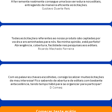
A ferramenta realmente consegue uma boa varredura nos editais,
entregando de maneira eficiente as licitações.
Gustavo Duarte Reis
Todas as licitações referentes ao nosso produto são captadas por
vocês e encaminhadas para nós. Na minha opinião, está perfeito!
Abrangência, cobertura, facilidade nas pesquisas aos editais.
Ricardo Machado Ferreira
Com as palavras chaves escolhidas, consigo localizar muitas licitações
de meu interesse! Fico sabendo de abertura de editais com bastante
antecedência, tendo tempo hábil para se organizar para participar!
D Comaq
Começar teste grátis