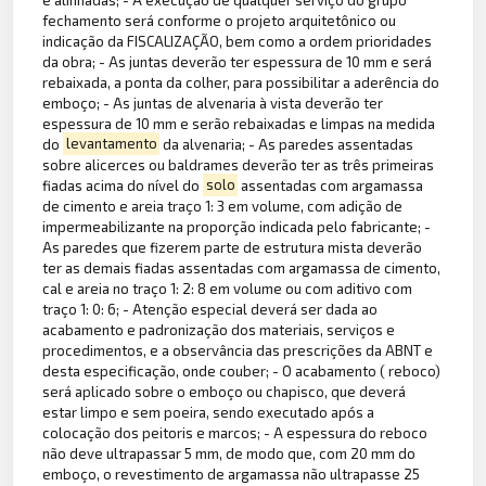
fechamento será conforme o projeto arquitetônico ou
indicação da FISCALIZAÇÃO, bem como a ordem prioridades
da obra; - As juntas deverão ter espessura de 10 mm e será
rebaixada, a ponta da colher, para possibilitar a aderência do
emboço; - As juntas de alvenaria à vista deverão ter
espessura de 10 mm e serão rebaixadas e limpas na medida
do
levantamento
da alvenaria; - As paredes assentadas
sobre alicerces ou baldrames deverão ter as três primeiras
fiadas acima do nível do
solo
assentadas com argamassa
de cimento e areia traço 1: 3 em volume, com adição de
impermeabilizante na proporção indicada pelo fabricante; -
As paredes que fizerem parte de estrutura mista deverão
ter as demais fiadas assentadas com argamassa de cimento,
cal e areia no traço 1: 2: 8 em volume ou com aditivo com
traço 1: 0: 6; - Atenção especial deverá ser dada ao
acabamento e padronização dos materiais, serviços e
procedimentos, e a observância das prescrições da ABNT e
desta especificação, onde couber; - O acabamento ( reboco)
será aplicado sobre o emboço ou chapisco, que deverá
estar limpo e sem poeira, sendo executado após a
colocação dos peitoris e marcos; - A espessura do reboco
não deve ultrapassar 5 mm, de modo que, com 20 mm do
emboço, o revestimento de argamassa não ultrapasse 25