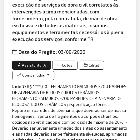
execução de serviços de obra civil correlatos às
intervenções acima mencionadas, com
fornecimento, pela contratada, de mão de obra
exclusiva e de todos os materiais, insumos,
equipamentos e ferramentas necessários à plena
execução dos serviços, conforme TR.
Data do Pregão:
03/08/2026
Assistente IA
Lotes
Edital
Compartilhar
Lote 7:
R$ ****,00 - FECHAMENTO EM MUROS E/OU PAREDES
DE ALVENARIA DE BLOCOS/TIJOLOS CERÂMICOS -
FECHAMENTO EM MUROS E/OU PAREDES DE ALVENARIA DE
BLOCOS/TIJOLOS CERÂMICOS ; Especificação técnica: -
Reparo em paredes de alvenaria, que deverão ser de massa
homogênea, isenta de fragmentos ou corpos estranhos,
cozidos não vitrificados e com porosidade máxima de 20%; -
Deverão ser levemente umedecidos antes do assentamento
e as fiadas deverão ser perfeitamente niveladas, aprumadas
e alinhadas; - A execução de qualquer serviço do grupo