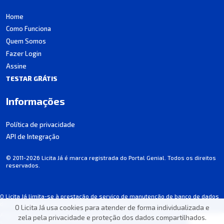
Home
Como Funciona
Quem Somos
Fazer Login
Assine
TESTAR GRÁTIS
Informações
Política de privacidade
API de Integração
© 2011-2026 Licita Já é marca registrada do Portal Genial. Todos os direitos
reservados.
O Licita Já limita-se à prestação de serviço de manutenção de banco de dados
de licitações, não participando dos processos.
O Licita Já usa cookies para atender de forma individualizada e
Algumas informações podem apresentar incorreções involuntárias. Consulte
zela pela privacidade e proteção dos dados compartilhados.
sempre o edital de cada licitação.