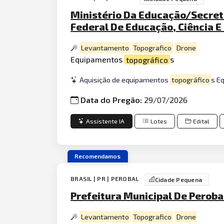
Ministério Da Educação/Secret
Federal De Educação, Ciência 
Levantamento
Topografico
Drone
Equipamentos
topográfico
s
Aquisição de equipamentos
topográfico
s E
Data do Pregão:
29/07/2026
Assistente IA
Lotes
Edital
Recomendamos
BRASIL | PR | PEROBAL
Cidade Pequena
Prefeitura Municipal De Perobal
Levantamento
Topografico
Drone