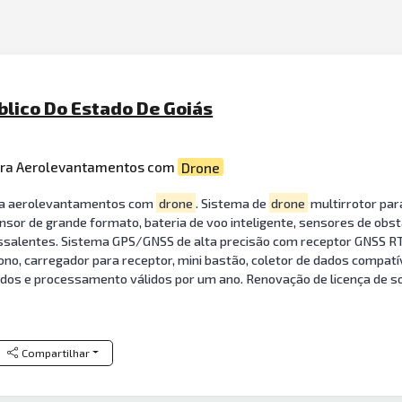
blico Do Estado De Goiás
ara Aerolevantamentos com
Drone
ara aerolevantamentos com
drone
. Sistema de
drone
multirrotor pa
sor de grande formato, bateria de voo inteligente, sensores de obs
essalentes. Sistema GPS/GNSS de alta precisão com receptor GNSS R
ono, carregador para receptor, mini bastão, coletor de dados compatív
ados e processamento válidos por um ano. Renovação de licença de s
Compartilhar