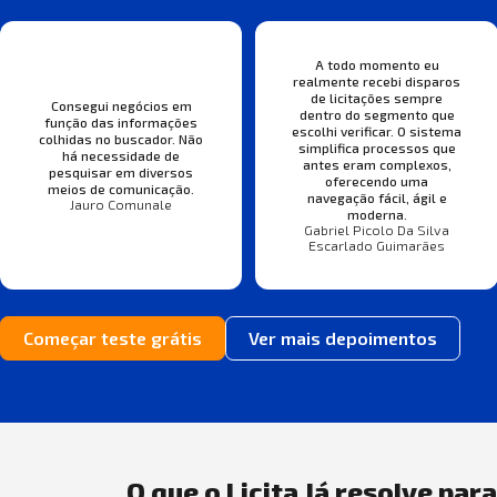
A todo momento eu
realmente recebi disparos
de licitações sempre
Consegui negócios em
dentro do segmento que
função das informações
escolhi verificar. O sistema
colhidas no buscador. Não
simplifica processos que
há necessidade de
antes eram complexos,
pesquisar em diversos
oferecendo uma
meios de comunicação.
navegação fácil, ágil e
Jauro Comunale
moderna.
Gabriel Picolo Da Silva
Escarlado Guimarães
Começar teste grátis
Ver mais depoimentos
O que o Licita Já resolve par