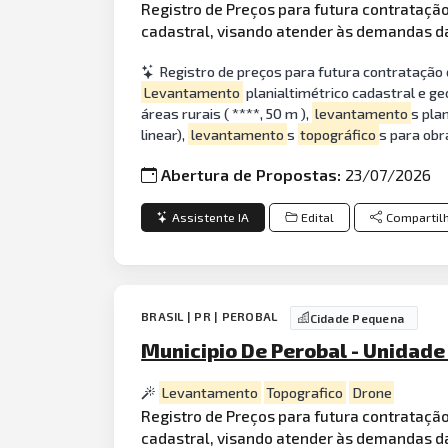
Registro de Preços para futura contrataçã
cadastral, visando atender às demandas da
Registro de preços para futura contratação
Levantamento
planialtimétrico cadastral e ge
áreas rurais ( ****, 50 m ),
levantamento
s pla
linear),
levantamento
s
topográfico
s para obr
Abertura de Propostas:
23/07/2026
Assistente IA
Edital
Compartil
BRASIL | PR | PEROBAL
Cidade Pequena
Municipio De Perobal - Unidade
Levantamento
Topografico
Drone
Registro de Preços para futura contrataçã
cadastral, visando atender às demandas da