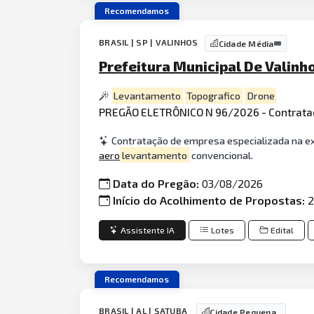
Recomendamos
BRASIL | SP | VALINHOS
Cidade Média
Prefeitura Municipal De Valinh
Levantamento
Topografico
Drone
PREGÃO ELETRÔNICO N 96/2026 - Contrata
Contratação de empresa especializada na 
aero
levantamento
convencional.
Data do Pregão:
03/08/2026
Início do Acolhimento de Propostas:
2
Assistente IA
Lotes
Edital
Recomendamos
BRASIL | AL | SATUBA
Cidade Pequena