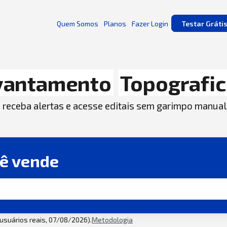
Quem Somos
Planos
Fazer Login
Testar Gráti
vantamento
Topografi
, receba alertas e acesse editais sem garimpo manual
cê vende
2 usuários reais, 07/08/2026).
Metodologia