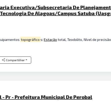
aria Executiva/Subsecretaria De Planejament
E Tecnologia De Alagoas/Campus Satuba (Uasg
quipamentos
topográfico
s:
Estação
total, Teodolito, Nível de precisã
Compartilhar
 - Pr - Prefeitura Municipal De Perobal