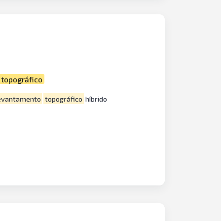
topográfico
evantamento
topográfico
híbrido