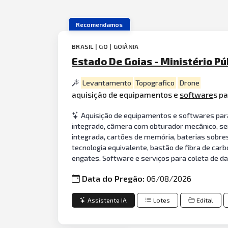
Recomendamos
BRASIL | GO | GOIÂNIA
Estado De Goias - Ministério Pú
Levantamento
Topografico
Drone
aquisição de equipamentos e
software
s p
Aquisição de equipamentos e softwares p
integrado, câmera com obturador mecânico, sen
integrada, cartões de memória, baterias sobr
tecnologia equivalente, bastão de fibra de carb
engates. Software e serviços para coleta de d
Data do Pregão:
06/08/2026
Assistente IA
Lotes
Edital