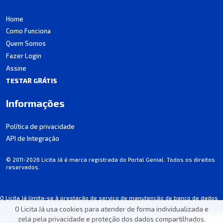
Home
Como Funciona
Quem Somos
Fazer Login
Assine
TESTAR GRÁTIS
Informações
Política de privacidade
API de Integração
© 2011-2026 Licita Já é marca registrada do Portal Genial. Todos os direitos
reservados.
O Licita Já limita-se à prestação de serviço de manutenção de banco de dados
de licitações, não participando dos processos.
O Licita Já usa cookies para atender de forma individualizada e
Algumas informações podem apresentar incorreções involuntárias. Consulte
zela pela privacidade e proteção dos dados compartilhados.