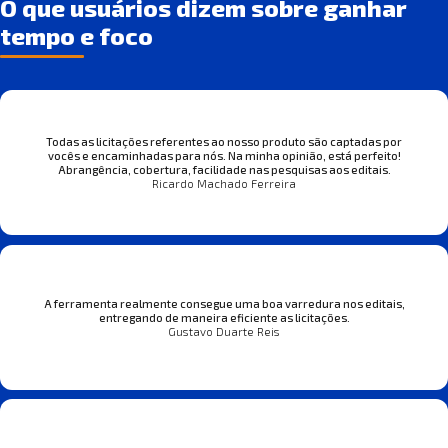
O que usuários dizem sobre ganhar
tempo e foco
Todas as licitações referentes ao nosso produto são captadas por
vocês e encaminhadas para nós. Na minha opinião, está perfeito!
Abrangência, cobertura, facilidade nas pesquisas aos editais.
Ricardo Machado Ferreira
A ferramenta realmente consegue uma boa varredura nos editais,
entregando de maneira eficiente as licitações.
Gustavo Duarte Reis