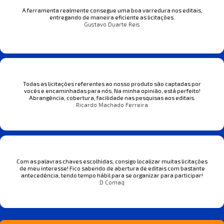
A ferramenta realmente consegue uma boa varredura nos editais,
entregando de maneira eficiente as licitações.
Gustavo Duarte Reis
Todas as licitações referentes ao nosso produto são captadas por
vocês e encaminhadas para nós. Na minha opinião, está perfeito!
Abrangência, cobertura, facilidade nas pesquisas aos editais.
Ricardo Machado Ferreira
Com as palavras chaves escolhidas, consigo localizar muitas licitações
de meu interesse! Fico sabendo de abertura de editais com bastante
antecedência, tendo tempo hábil para se organizar para participar!
D Comaq