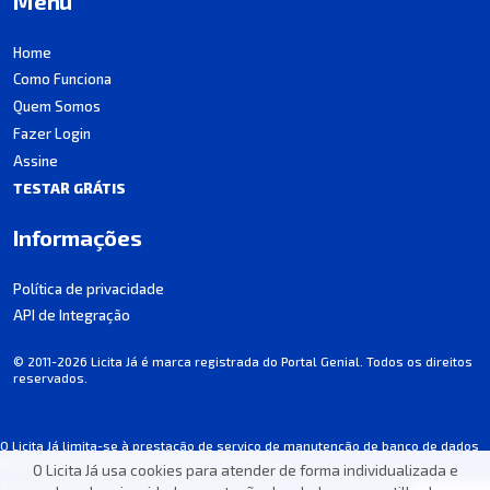
Menu
Home
Como Funciona
Quem Somos
Fazer Login
Assine
TESTAR GRÁTIS
Informações
Política de privacidade
API de Integração
© 2011-2026 Licita Já é marca registrada do Portal Genial. Todos os direitos
reservados.
O Licita Já limita-se à prestação de serviço de manutenção de banco de dados
de licitações, não participando dos processos.
O Licita Já usa cookies para atender de forma individualizada e
Algumas informações podem apresentar incorreções involuntárias. Consulte