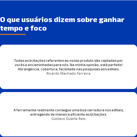
O que usuários dizem sobre ganhar
tempo e foco
Todas as licitações referentes ao nosso produto são captadas por
vocês e encaminhadas para nós. Na minha opinião, está perfeito!
Abrangência, cobertura, facilidade nas pesquisas aos editais.
Ricardo Machado Ferreira
A ferramenta realmente consegue uma boa varredura nos editais,
entregando de maneira eficiente as licitações.
Gustavo Duarte Reis