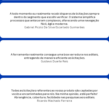
A todo momento eu realmente recebi disparos de licitações sempre
dentro do segmento que escolhi verificar. O sistema simplifica
processos que antes eram complexos, oferecendo uma navegação
fácil, ágil e moderna.
Gabriel Picolo Da Silva Escarlado Guimarães
A ferramenta realmente consegue uma boa varredura nos editais,
entregando de maneira eficiente as licitações.
Gustavo Duarte Reis
Todas as licitações referentes ao nosso produto são captadas por
vocês e encaminhadas para nós. Na minha opinião, está perfeito!
Abrangência, cobertura, facilidade nas pesquisas aos editais.
Ricardo Machado Ferreira