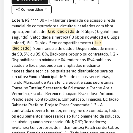
Compartilhar
Lote 1:
R$ ****,00 - 1 - Manter atividade de acesso a rede
mundial de computadores, circuitos instalados com fibra
optica, em total de:
Link
dedicado
de 8 Gbps ( Gigabits por
segundo); Velocidade simetrica ( 8 Gbps download e 8 Gbps
upload); Full Duplex; Sem compartilhamento (
link
dedicado
); Sem franquia de dados; Disponibilidade minima
de 99, 5% ou 99, 8%; Backbone proprio ou contratado. 1. 2 -
Disponibilizacao minima de 04 enderecos IPv4 publicos
validos e fixos, podendo ser ampliados mediante
necessidade tecnica, os quais serao distribuidos para os
circuitos: Fundo Municipal de Saude e suas secretarias,
Fundo Municipal de Assistencia Social e suas secretarias,
Conselho Tutelar, Secretaria de Educacao e Creche Areia
Vermelha, Escolas Berenice, Joaquim Braz e Jose Antonio,
Predio sede, Contabilidade, Computacao, Financas, Licitacao,
Gabinete Prefeito, Projeto Praca Conectada; 1. 3 - A
contratada devera fornecer, em regime de comodato, todos
os equipamentos necessarios ao funcionamento da solucao,
incluindo, quando necessario: ONU; ONT; Roteadores;
Switches; Conversores de midia; Fontes; Patch cords; Cabos
opticos; Demais acessorios1. 4 - Toda instalacao, ativacao,