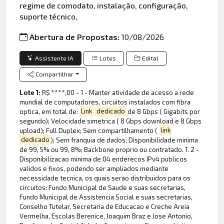
regime de comodato, instalação, configuração,
suporte técnico,
Abertura de Propostas:
10/08/2026
Assistente IA
Lotes
Edital
Compartilhar
Lote 1:
R$ ****,00 - 1 - Manter atividade de acesso a rede
mundial de computadores, circuitos instalados com fibra
optica, em total de:
Link
dedicado
de 8 Gbps ( Gigabits por
segundo); Velocidade simetrica ( 8 Gbps download e 8 Gbps
upload); Full Duplex; Sem compartilhamento (
link
dedicado
); Sem franquia de dados; Disponibilidade minima
de 99, 5% ou 99, 8%; Backbone proprio ou contratado. 1. 2 -
Disponibilizacao minima de 04 enderecos IPv4 publicos
validos e fixos, podendo ser ampliados mediante
necessidade tecnica, os quais serao distribuidos para os
circuitos: Fundo Municipal de Saude e suas secretarias,
Fundo Municipal de Assistencia Social e suas secretarias,
Conselho Tutelar, Secretaria de Educacao e Creche Areia
Vermelha, Escolas Berenice, Joaquim Braz e Jose Antonio,