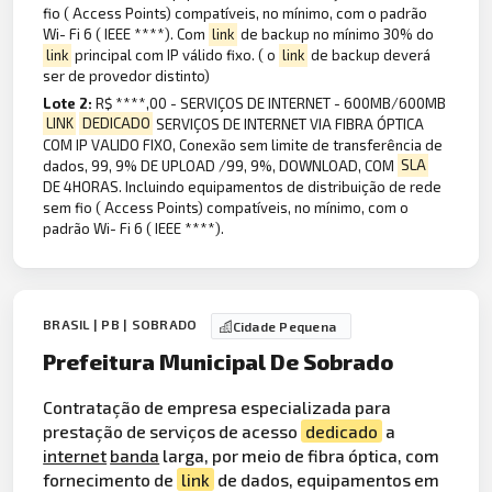
fio ( Access Points) compatíveis, no mínimo, com o padrão
Wi- Fi 6 ( IEEE ****). Com
link
de backup no mínimo 30% do
link
principal com IP válido fixo. ( o
link
de backup deverá
ser de provedor distinto)
Lote 2:
R$ ****,00 - SERVIÇOS DE INTERNET - 600MB/600MB
LINK
DEDICADO
SERVIÇOS DE INTERNET VIA FIBRA ÓPTICA
COM IP VALIDO FIXO, Conexão sem limite de transferência de
dados, 99, 9% DE UPLOAD /99, 9%, DOWNLOAD, COM
SLA
DE 4HORAS. Incluindo equipamentos de distribuição de rede
sem fio ( Access Points) compatíveis, no mínimo, com o
padrão Wi- Fi 6 ( IEEE ****).
BRASIL | PB | SOBRADO
Cidade Pequena
Prefeitura Municipal De Sobrado
Contratação de empresa especializada para
prestação de serviços de acesso
dedicado
a
internet
banda
larga, por meio de fibra óptica, com
fornecimento de
link
de dados, equipamentos em