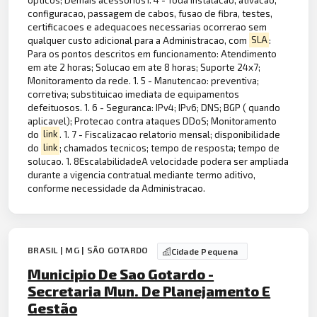
configuracao, passagem de cabos, fusao de fibra, testes,
certificacoes e adequacoes necessarias ocorrerao sem
qualquer custo adicional para a Administracao, com
SLA
:
Para os pontos descritos em funcionamento: Atendimento
em ate 2 horas; Solucao em ate 8 horas; Suporte 24x7;
Monitoramento da rede. 1. 5 - Manutencao: preventiva;
corretiva; substituicao imediata de equipamentos
defeituosos. 1. 6 - Seguranca: IPv4; IPv6; DNS; BGP ( quando
aplicavel); Protecao contra ataques DDoS; Monitoramento
do
link
. 1. 7 - Fiscalizacao relatorio mensal; disponibilidade
do
link
; chamados tecnicos; tempo de resposta; tempo de
solucao. 1. 8EscalabilidadeA velocidade podera ser ampliada
durante a vigencia contratual mediante termo aditivo,
conforme necessidade da Administracao.
BRASIL | MG | SÃO GOTARDO
Cidade Pequena
Municipio De Sao Gotardo -
Secretaria Mun. De Planejamento E
Gestão