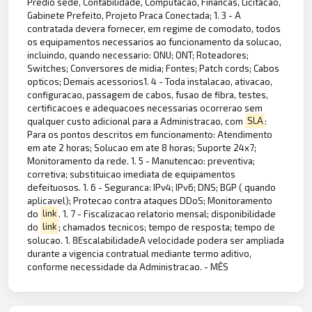
Predio sede, Contabilidade, Computacao, Financas, Licitacao,
Gabinete Prefeito, Projeto Praca Conectada; 1. 3 - A
contratada devera fornecer, em regime de comodato, todos
os equipamentos necessarios ao funcionamento da solucao,
incluindo, quando necessario: ONU; ONT; Roteadores;
Switches; Conversores de midia; Fontes; Patch cords; Cabos
opticos; Demais acessorios1. 4 - Toda instalacao, ativacao,
configuracao, passagem de cabos, fusao de fibra, testes,
certificacoes e adequacoes necessarias ocorrerao sem
qualquer custo adicional para a Administracao, com
SLA
:
Para os pontos descritos em funcionamento: Atendimento
em ate 2 horas; Solucao em ate 8 horas; Suporte 24x7;
Monitoramento da rede. 1. 5 - Manutencao: preventiva;
corretiva; substituicao imediata de equipamentos
defeituosos. 1. 6 - Seguranca: IPv4; IPv6; DNS; BGP ( quando
aplicavel); Protecao contra ataques DDoS; Monitoramento
do
link
. 1. 7 - Fiscalizacao relatorio mensal; disponibilidade
do
link
; chamados tecnicos; tempo de resposta; tempo de
solucao. 1. 8EscalabilidadeA velocidade podera ser ampliada
durante a vigencia contratual mediante termo aditivo,
conforme necessidade da Administracao. - MÊS