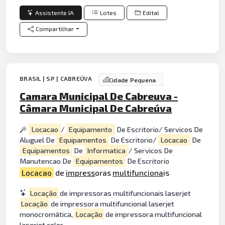
Assistente IA
Lotes
Edital
Compartilhar
BRASIL | SP | CABREÚVA
Cidade Pequena
Camara Municipal De Cabreuva -
Câmara Municipal De Cabreúva
Locacao
/
Equipamento
De Escritorio/ Servicos De
Aluguel De
Equipamentos
De Escritorio/
Locacao
De
Equipamentos
De
Informatica
/ Servicos De
Manutencao De
Equipamentos
De Escritorio
Locacao
de
impress
oras
multifunciona
is
Locação
de impressoras multifuncionais laserjet
Locação
de impressora multifuncional laserjet
monocromática,
Locação
de impressora multifuncional
laserjet color