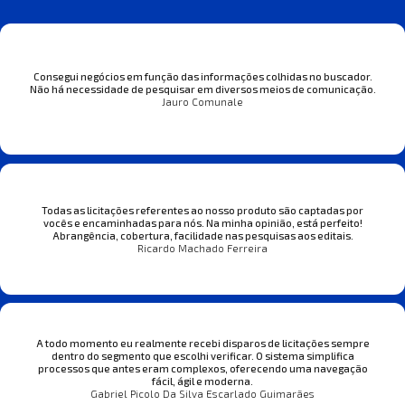
Consegui negócios em função das informações colhidas no buscador.
Não há necessidade de pesquisar em diversos meios de comunicação.
Jauro Comunale
Todas as licitações referentes ao nosso produto são captadas por
vocês e encaminhadas para nós. Na minha opinião, está perfeito!
Abrangência, cobertura, facilidade nas pesquisas aos editais.
Ricardo Machado Ferreira
A todo momento eu realmente recebi disparos de licitações sempre
dentro do segmento que escolhi verificar. O sistema simplifica
processos que antes eram complexos, oferecendo uma navegação
fácil, ágil e moderna.
Gabriel Picolo Da Silva Escarlado Guimarães