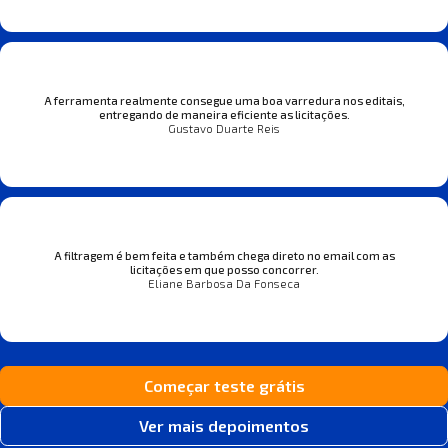
A ferramenta realmente consegue uma boa varredura nos editais,
entregando de maneira eficiente as licitações.
Gustavo Duarte Reis
A filtragem é bem feita e também chega direto no email com as
licitações em que posso concorrer.
Eliane Barbosa Da Fonseca
Começar teste grátis
Ver mais depoimentos