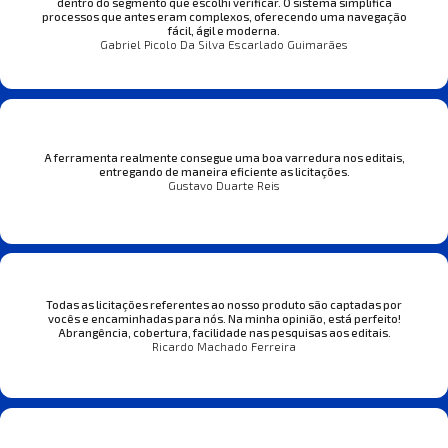
dentro do segmento que escolhi verificar. O sistema simplifica
processos que antes eram complexos, oferecendo uma navegação
fácil, ágil e moderna.
Gabriel Picolo Da Silva Escarlado Guimarães
A ferramenta realmente consegue uma boa varredura nos editais,
entregando de maneira eficiente as licitações.
Gustavo Duarte Reis
Todas as licitações referentes ao nosso produto são captadas por
vocês e encaminhadas para nós. Na minha opinião, está perfeito!
Abrangência, cobertura, facilidade nas pesquisas aos editais.
Ricardo Machado Ferreira