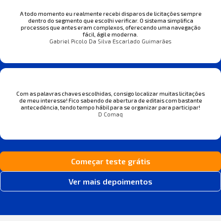
A todo momento eu realmente recebi disparos de licitações sempre
dentro do segmento que escolhi verificar. O sistema simplifica
processos que antes eram complexos, oferecendo uma navegação
fácil, ágil e moderna.
Gabriel Picolo Da Silva Escarlado Guimarães
Com as palavras chaves escolhidas, consigo localizar muitas licitações
de meu interesse! Fico sabendo de abertura de editais com bastante
antecedência, tendo tempo hábil para se organizar para participar!
D Comaq
Começar teste grátis
Ver mais depoimentos