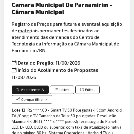
Camara Municipal De Parnamirim -
Câmara Municipal
Registro de Preços para futura e eventual aquisição
de
mater
iais permanentes destinados ao
atendimento das demandas do Centro de
Tecnologia
da Informação da Câmara Municipal de
Parnamirim/RN.
Data do Pregão:
11/08/2026
Início do Acolhimento de Propostas:
11/08/2026
Assistente IA
Lotes
Edital
Compartilhar
Lote 12:
R$ ****,00 - Smart TV 50 Polegadas 4K com Android
TV /Google TV. Tamanho da Tela: 50 polegadas; Resolução
Máxima: 4K UHD ( **** x **** pixels); Tecnologia do Painel:
LED, D- LED, QLED ou superior, com taxa de atualização nativa
de no mínimo 60 Hz; Sistema Operacional: Android TV ou