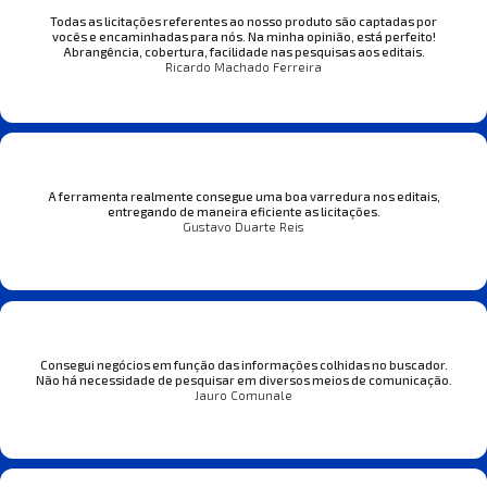
Todas as licitações referentes ao nosso produto são captadas por
vocês e encaminhadas para nós. Na minha opinião, está perfeito!
Abrangência, cobertura, facilidade nas pesquisas aos editais.
Ricardo Machado Ferreira
A ferramenta realmente consegue uma boa varredura nos editais,
entregando de maneira eficiente as licitações.
Gustavo Duarte Reis
Consegui negócios em função das informações colhidas no buscador.
Não há necessidade de pesquisar em diversos meios de comunicação.
Jauro Comunale