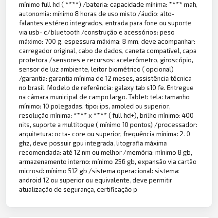
mínimo full hd ( ****) /bateria: capacidade mínima: **** mah,
autonomia: mínimo 8 horas de uso misto /áudio: alto-
falantes estéreo integrados, entrada para fone ou suporte
via usb- c/bluetooth /construção e acessórios: peso
máximo: 700 g, espessura máxima: 8 mm, deve acompanhar:
carregador original, cabo de dados, caneta compatível, capa
protetora /sensores e recursos: acelerômetro, giroscópio,
sensor de luz ambiente, leitor biométrico ( opcional)
/garantia: garantia mínima de 12 meses, assistência técnica
no brasil. Modelo de referência: galaxy tab s10 fe. Entregue
na câmara municipal de campo largo. Tablet: tela: tamanho
mínimo: 10 polegadas, tipo: ips, amoled ou superior,
resolução mínima: **** x **** ( full hd+), brilho mínimo: 400
nits, suporte a multitoque ( mínimo 10 pontos) /processador:
arquitetura: octa- core ou superior, frequência mínima: 2. 0
ghz, deve possuir gpu integrada, litografia máxima
recomendada: até 12 nm ou melhor /memória: mínimo 8 gb,
armazenamento interno: mínimo 256 gb, expansão via cartão
microsd: mínimo 512 gb /sistema operacional: sistema:
android 12 ou superior ou equivalente, deve permitir
atualização de segurança, certificação p