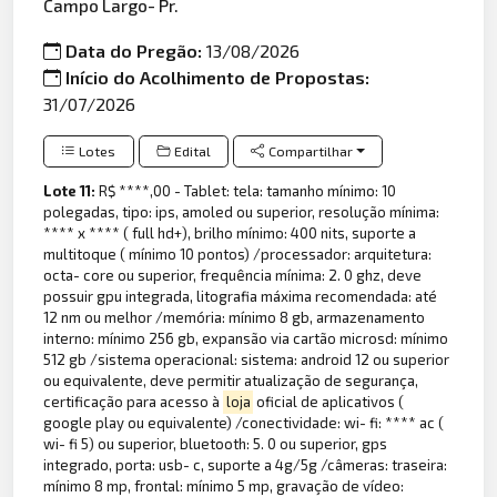
Campo Largo- Pr.
Data do Pregão:
13/08/2026
Início do Acolhimento de Propostas:
31/07/2026
Lotes
Edital
Compartilhar
Lote 11:
R$ ****,00 - Tablet: tela: tamanho mínimo: 10
polegadas, tipo: ips, amoled ou superior, resolução mínima:
**** x **** ( full hd+), brilho mínimo: 400 nits, suporte a
multitoque ( mínimo 10 pontos) /processador: arquitetura:
octa- core ou superior, frequência mínima: 2. 0 ghz, deve
possuir gpu integrada, litografia máxima recomendada: até
12 nm ou melhor /memória: mínimo 8 gb, armazenamento
interno: mínimo 256 gb, expansão via cartão microsd: mínimo
512 gb /sistema operacional: sistema: android 12 ou superior
ou equivalente, deve permitir atualização de segurança,
certificação para acesso à
loja
oficial de aplicativos (
google play ou equivalente) /conectividade: wi- fi: **** ac (
wi- fi 5) ou superior, bluetooth: 5. 0 ou superior, gps
integrado, porta: usb- c, suporte a 4g/5g /câmeras: traseira:
mínimo 8 mp, frontal: mínimo 5 mp, gravação de vídeo: