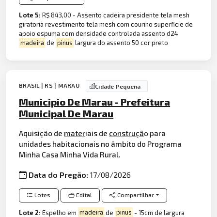
Lote 5:
R$ 843,00 - Assento cadeira presidente tela mesh
giratoria revestimento tela mesh com courino superficie de
apoio espuma com densidade controlada assento d24
madeira
de
pinus
largura do assento 50 cor preto
BRASIL | RS | MARAU
Cidade Pequena
Municipio De Marau - Prefeitura
Municipal De Marau
Aquisição de
mater
iais de
construçã
o para
unidades habitacionais no âmbito do Programa
Minha Casa Minha Vida Rural.
Data do Pregão:
17/08/2026
Lotes
Edital
Compartilhar
Lote 2:
Espelho em
madeira
de
pinus
- 15cm de largura