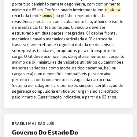
porte tipo caminhão carreta cegonheira, com comprimento
mínimo de 65 cm. Confeccionado inteiramente em
madeira
reciclada ( mdf/
pinus
) ou plástico injetado de alta
resistência mecânica, com acabamento liso, atóxico e isento
de arestas cortantes ou farpas. O veículo deve ser
estruturado em duas partes integradas: 01 cabine frontal
mecânica ( cavalo mecânico) articulada e 01 carroceria
traseira ( semirreboque cegonha) dotada de dois pisos
sobrepostos ( andares) projetados para o transporte de
carga. O kit deve acompanhar, obrigatoriamente, um conjunto
mínimo de 04 miniaturas de veículos utilitários ou caminhões
menores variados ( como modelos tipo caçamba, baú ou
carga seca) com dimensões compatíveis para encaixe
perfeito e acondicionamento nas vagas da carroceria.
Sistema de rodagem livre por eixos simples. Certificação de
segurança compulsória emitida por organismo acreditado
pelo inmetro. Classificação indicativa: a partir de 03 anos.
BRASIL | MA | SÃO LUÍS
Governo Do Estado Do