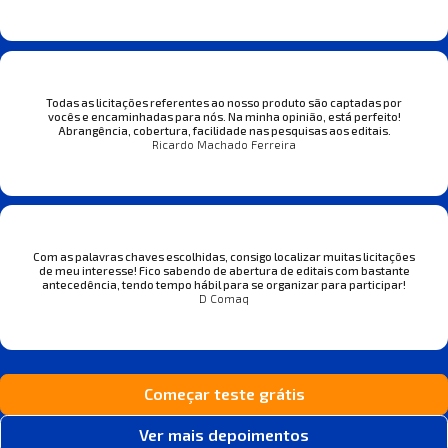
Todas as licitações referentes ao nosso produto são captadas por
vocês e encaminhadas para nós. Na minha opinião, está perfeito!
Abrangência, cobertura, facilidade nas pesquisas aos editais.
Ricardo Machado Ferreira
Com as palavras chaves escolhidas, consigo localizar muitas licitações
de meu interesse! Fico sabendo de abertura de editais com bastante
antecedência, tendo tempo hábil para se organizar para participar!
D Comaq
Começar teste grátis
Ver mais depoimentos