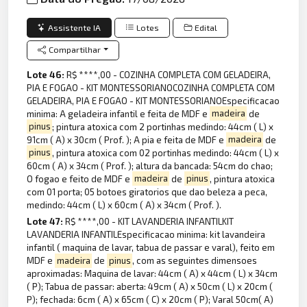
Assistente IA
Lotes
Edital
Compartilhar
Lote 46:
R$ ****,00 - COZINHA COMPLETA COM GELADEIRA,
PIA E FOGAO - KIT MONTESSORIANOCOZINHA COMPLETA COM
GELADEIRA, PIA E FOGAO - KIT MONTESSORIANOEspecificacao
minima: A geladeira infantil e feita de MDF e
madeira
de
pinus
; pintura atoxica com 2 portinhas medindo: 44cm ( L) x
91cm ( A) x 30cm ( Prof. ); A pia e feita de MDF e
madeira
de
pinus
, pintura atoxica com 02 portinhas medindo: 44cm ( L) x
60cm ( A) x 34cm ( Prof. ); altura da bancada: 54cm do chao;
O fogao e feito de MDF e
madeira
de
pinus
, pintura atoxica
com 01 porta; 05 botoes giratorios que dao beleza a peca,
medindo: 44cm ( L) x 60cm ( A) x 34cm ( Prof. ).
Lote 47:
R$ ****,00 - KIT LAVANDERIA INFANTILKIT
LAVANDERIA INFANTILEspecificacao minima: kit lavandeira
infantil ( maquina de lavar, tabua de passar e varal), feito em
MDF e
madeira
de
pinus
, com as seguintes dimensoes
aproximadas: Maquina de lavar: 44cm ( A) x 44cm ( L) x 34cm
( P); Tabua de passar: aberta: 49cm ( A) x 50cm ( L) x 20cm (
P); fechada: 6cm ( A) x 65cm ( C) x 20cm ( P); Varal 50cm( A)