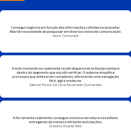
Consegui negócios em função das informações colhidas no buscador.
Não há necessidade de pesquisar em diversos meios de comunicação.
Jauro Comunale
A todo momento eu realmente recebi disparos de licitações sempre
dentro do segmento que escolhi verificar. O sistema simplifica
processos que antes eram complexos, oferecendo uma navegação
fácil, ágil e moderna.
Gabriel Picolo Da Silva Escarlado Guimarães
A ferramenta realmente consegue uma boa varredura nos editais,
entregando de maneira eficiente as licitações.
Gustavo Duarte Reis