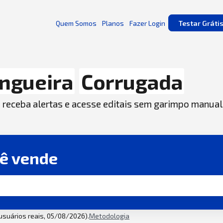
Quem Somos
Planos
Fazer Login
Testar Gráti
ngueira
Corrugada
, receba alertas e acesse editais sem garimpo manual
cê vende
 usuários reais, 05/08/2026).
Metodologia