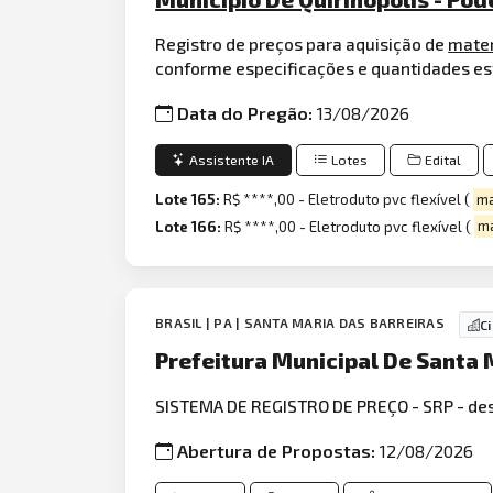
Registro de preços para aquisição de
mate
conforme especificações e quantidades est
Data do Pregão:
13/08/2026
Assistente IA
Lotes
Edital
Lote 165:
R$ ****,00 - Eletroduto pvc flexível (
ma
Lote 166:
R$ ****,00 - Eletroduto pvc flexível (
ma
BRASIL | PA | SANTA MARIA DAS BARREIRAS
C
Prefeitura Municipal De Santa 
SISTEMA DE REGISTRO DE PREÇO - SRP - des
Abertura de Propostas:
12/08/2026