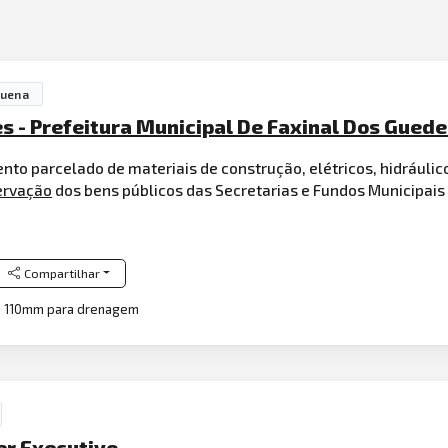
quena
s - Prefeitura Municipal De Faxinal Dos Gued
to parcelado de materiais de construção, elétricos, hidráulic
ervação
dos bens públicos das Secretarias e Fundos Municipais
Compartilhar
 110mm para drenagem
er Executivo