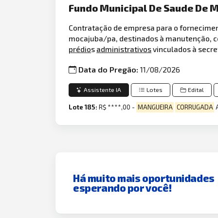
Fundo Municipal De Saude De M
Contratação de empresa para o fornecimen
mocajuba/pa, destinados à manutenção, c
prédio
s
administrativos
vinculados à secre
Data do Pregão:
11/08/2026
Assistente IA
Lotes
Edital
Lote 185:
R$ ****,00 -
MANGUEIRA
CORRUGADA
A
Há muito mais oportunidades
esperando por você!