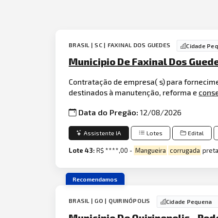
BRASIL | SC | FAXINAL DOS GUEDES
Cidade Pe
Municipio De Faxinal Dos Guede
Contratação de empresa( s) para fornecimen
destinados à manutenção, reforma e
cons
Data do Pregão:
12/08/2026
Assistente IA
Lotes
Edital
Lote 43:
R$ ****,00 -
Mangueira
corrugada
preta
Recomendamos
BRASIL | GO | QUIRINÓPOLIS
Cidade Pequena
Municipio De Quirinopolis - Pod