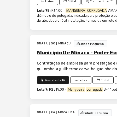
Lotes
Edital
Compartilhar
Lote 79:
R$ 1,00 -
MANGUEIRA
CORRUGADA
AMARE
diâmetro de polegada. Indicada para proteção e pa
durabilidade e fácil instalação. Fornecida em rolo 
BRASIL | GO | MINAÇU
Cidade Pequena
Municipio De Minacu - Poder Ex
Contratação de empresa para prestação e 
quilombola guilherme carvalho gudinho do
Assistente IA
Lotes
Edital
Lote 7:
R$ 314,00 -
Mangueira
corrugada
3/4" pol
BRASIL | PA | MOCAJUBA
Cidade Pequena