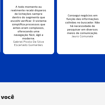
A todo momento eu
realmente recebi disparos
de licitações sempre
Consegui negócios em
dentro do segmento que
função das informações
escolhi verificar. O sistema
colhidas no buscador. Não
simplifica processos que
há necessidade de
antes eram complexos,
pesquisar em diversos
oferecendo uma
meios de comunicação.
navegação fácil, ágil e
Jauro Comunale
moderna.
Gabriel Picolo Da Silva
Escarlado Guimarães
a você