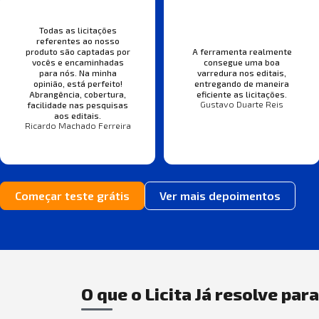
Todas as licitações
referentes ao nosso
produto são captadas por
A ferramenta realmente
vocês e encaminhadas
consegue uma boa
para nós. Na minha
varredura nos editais,
opinião, está perfeito!
entregando de maneira
Abrangência, cobertura,
eficiente as licitações.
Gustavo Duarte Reis
facilidade nas pesquisas
aos editais.
Ricardo Machado Ferreira
Começar teste grátis
Ver mais depoimentos
O que o Licita Já resolve par