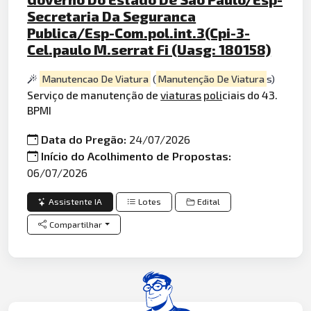
Secretaria Da Seguranca
Publica/Esp-Com.pol.int.3(Cpi-3-
Cel.paulo M.serrat Fi (Uasg: 180158)
Manutencao De Viatura
(
Manutenção De Viatura
s)
Serviço de manutenção de
viaturas
poli
ciais do 43.
BPMI
Data do Pregão:
24/07/2026
Início do Acolhimento de Propostas:
06/07/2026
Assistente IA
Lotes
Edital
Compartilhar