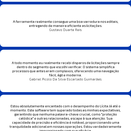
A ferramenta realmente consegue uma boa varredura nos editais,
entregando de maneira eficiente as licitações.
Gustavo Duarte Reis
A todo momento eu realmente recebi disparos de licitações sempre
dentro do segmento que escolhi verificar. O sistema simplifica
processos que antes eram complexos, oferecendo uma navegação
fácil, ágil e moderna.
Gabriel Picolo Da Silva Escarlado Guimarães
Estou absolutamente encantado com o desempenho do Lícita Já até o
momento. Este software tem superado todas as minhas expectativas,
garantindo que nenhuma palavra-chave crucial, como "proteção
catódica" e outras relacionadas, escape à sua atenção. Sua
capacidade de precisão e eficiência é notável, proporcionando uma
tranquilidade adicional em nossas operações. Estou verdadeiramente
impressionado com sua eficácia.