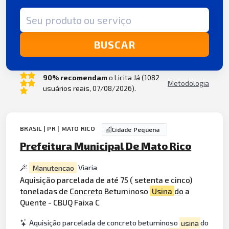
Termo de busca
BUSCAR
90% recomendam
o Licita Já (1082
Metodologia
usuários reais, 07/08/2026).
BRASIL | PR | MATO RICO
Cidade Pequena
Prefeitura Municipal De Mato Rico
Manutencao
Viaria
Aquisição parcelada de até 75 ( setenta e cinco)
toneladas de
Concreto
Betuminoso
Usina
do
a
Quente - CBUQ Faixa C
Aquisição parcelada de concreto betuminoso
usina
do