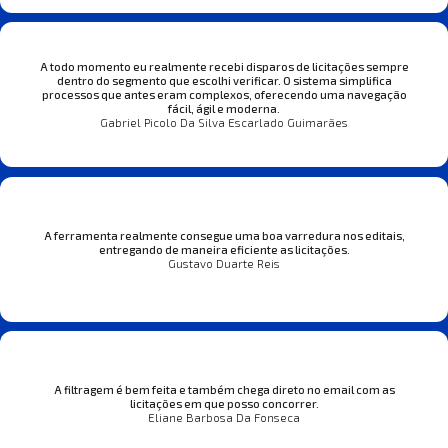
A todo momento eu realmente recebi disparos de licitações sempre
dentro do segmento que escolhi verificar. O sistema simplifica
processos que antes eram complexos, oferecendo uma navegação
fácil, ágil e moderna.
Gabriel Picolo Da Silva Escarlado Guimarães
A ferramenta realmente consegue uma boa varredura nos editais,
entregando de maneira eficiente as licitações.
Gustavo Duarte Reis
A filtragem é bem feita e também chega direto no email com as
licitações em que posso concorrer.
Eliane Barbosa Da Fonseca