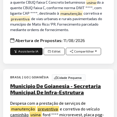
a quente CBUQ faixa C Concreto betuminoso
usina
do a
quente CBUQ faixa C, conforme norma DNIT ****, com
ligante CAP ****, destinado à
manutenção
corretiva e
preventiva
de vias urbanas e rurais pavimentadas do
município de Mato Rico/PR. Fornecimento parcelado
mediante ordens de fornecimento.
Abertura de Propostas:
11/08/2026
Assistente IA
Edital
Compartilhar
BRASIL | GO | GOIANÉSIA
Cidade Pequena
Municipio De Goianesia - Secretaria
Municipal De Infra-Estrutura
Despesa com a prestação de serviços de
manutenção
preventiva
e corretiva do veículo
caminhão
usina
ford **** microrevest, placa pqg-