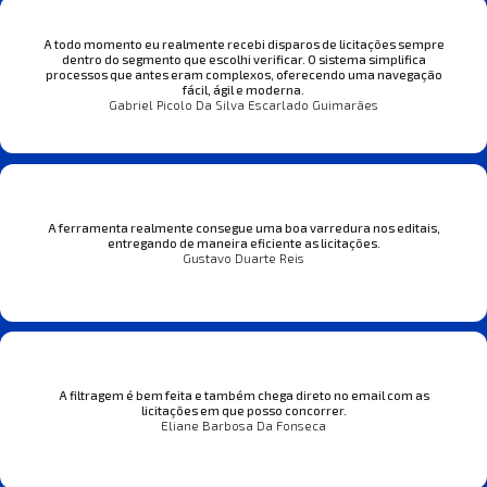
A todo momento eu realmente recebi disparos de licitações sempre
dentro do segmento que escolhi verificar. O sistema simplifica
processos que antes eram complexos, oferecendo uma navegação
fácil, ágil e moderna.
Gabriel Picolo Da Silva Escarlado Guimarães
A ferramenta realmente consegue uma boa varredura nos editais,
entregando de maneira eficiente as licitações.
Gustavo Duarte Reis
A filtragem é bem feita e também chega direto no email com as
licitações em que posso concorrer.
Eliane Barbosa Da Fonseca