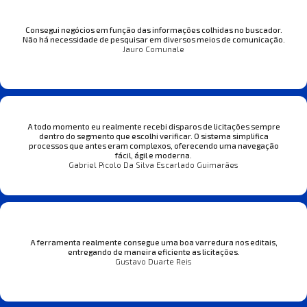
Consegui negócios em função das informações colhidas no buscador.
Não há necessidade de pesquisar em diversos meios de comunicação.
Jauro Comunale
A todo momento eu realmente recebi disparos de licitações sempre
dentro do segmento que escolhi verificar. O sistema simplifica
processos que antes eram complexos, oferecendo uma navegação
fácil, ágil e moderna.
Gabriel Picolo Da Silva Escarlado Guimarães
A ferramenta realmente consegue uma boa varredura nos editais,
entregando de maneira eficiente as licitações.
Gustavo Duarte Reis