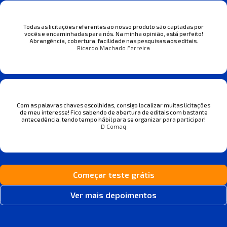
Todas as licitações referentes ao nosso produto são captadas por
vocês e encaminhadas para nós. Na minha opinião, está perfeito!
Abrangência, cobertura, facilidade nas pesquisas aos editais.
Ricardo Machado Ferreira
Com as palavras chaves escolhidas, consigo localizar muitas licitações
de meu interesse! Fico sabendo de abertura de editais com bastante
antecedência, tendo tempo hábil para se organizar para participar!
D Comaq
Começar teste grátis
Ver mais depoimentos