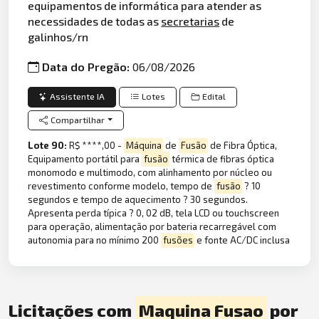
equipamentos de informática para atender as
necessidades de todas as
secretarias
de
galinhos/rn
Data do Pregão:
06/08/2026
Assistente IA
Lotes
Edital
Compartilhar
Lote 90:
R$ ****,00 -
Máquina
de
Fusão
de Fibra Óptica,
Equipamento portátil para
fusão
térmica de fibras óptica
monomodo e multimodo, com alinhamento por núcleo ou
revestimento conforme modelo, tempo de
fusão
? 10
segundos e tempo de aquecimento ? 30 segundos.
Apresenta perda típica ? 0, 02 dB, tela LCD ou touchscreen
para operação, alimentação por bateria recarregável com
autonomia para no mínimo 200
fusões
e fonte AC/DC inclusa
Licitações com
Maquina Fusao
por