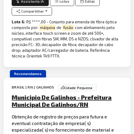
Assistente IA
Lotes
Edital
Compartilhar
Lote 6:
R$ ****,00 - Conjunto para emenda de fibra óptica
composto por:
máquina
de
fusão
com alinhamento pelo
núcleo, interface touch screen e zoom de até 500×,
compatível com fibras SM, MM, DS e NZDS; clivador de alta
precisão FC- 30; decapador de fibra; decapador de cabo
drop; adaptador AC/carregador de bateria. Referência
técnica: Orientek T49 FTTX.
Recomendamos
BRASIL | RN | GALINHOS
Cidade Pequena
Municipio De Galinhos - Prefeitura
Municipal De Galinhos/RN
Obtenção de registro de preços para futura e
eventual contratação de empresa( s)
especializada( s) no fornecimento de material e