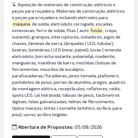
Aquisição de materiais de construção, elétricos e
peças para roçadeira. Materiais de construção, elétricos
e peças para roçadeira, incluindo eletrodos para
máquina
de solda, eletroduto corrugado, escadas
extensivas, ferro de solda, fitas ( auto
fusão
, crepe,
isolante), grampos, interruptores, isoladores, jogos de
chaves, lâminas de serra, lâmpadas ( LED, tubular),
lixeiras, luminárias ( LED linear, painel), luvas ( emenda
eletroduto, borracha isolante, poliamida), madeirite,
mangueiras, manilhas de barro, mochilas/bolsas de
ferramentas, mourões de eucalipto,
parafusadeiras/furadeiras, pinos tomada, plafoniers,
pontaletes de pinus, portas de alumínio, pregos, quadros
de montagem elétrica, receptáculos, refletores, relés,
spots LED, cal hidratada, tábuas de pinus, tacômetros
digitais, telas galvanizadas, telhas de fibrocimento,
tijolos maciços, tintas ( esmalte sintético, acrílica, para
piso), verniz acrílico tingidor.
Abertura de Propostas:
05/08/2026