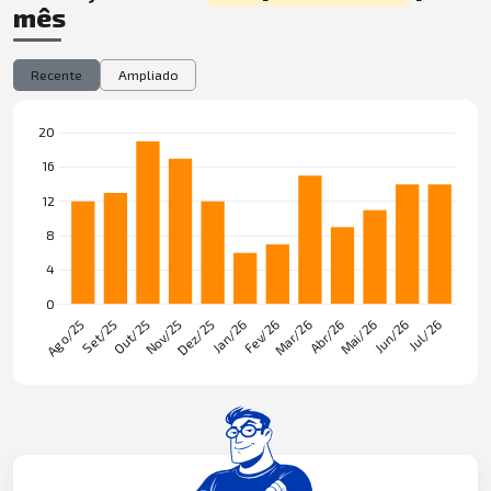
mês
Recente
Ampliado