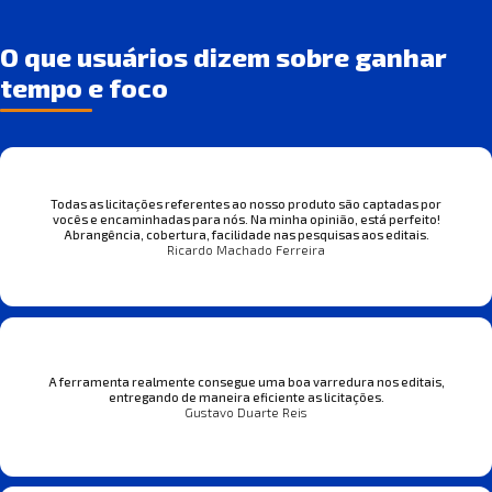
O que usuários dizem sobre ganhar
tempo e foco
Todas as licitações referentes ao nosso produto são captadas por
vocês e encaminhadas para nós. Na minha opinião, está perfeito!
Abrangência, cobertura, facilidade nas pesquisas aos editais.
Ricardo Machado Ferreira
A ferramenta realmente consegue uma boa varredura nos editais,
entregando de maneira eficiente as licitações.
Gustavo Duarte Reis