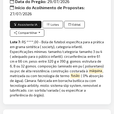
Data do Pregão:
29/07/2026
Início do Acolhimento de Propostas:
27/07/2026
Assistente IA
Lotes
Edital
Compartilhar
Lote 7:
R$ ****,00 - Bola de futebol específica para a prática
em grama sintética ( society), categoria infantil.
Especificações mínimas: tamanho/categoria: tamanho 3 ou 4
( adequado para o público infantil). circunferência: entre 61
cm e 66 cm. peso: entre 320 g e 390 g. gomos: estrutura de
6, 8 ou 32 gomos. composição: laminado em pu ( poliuretano)
ou pvc de alta resistência. construção: costurada à
máquina
,
matrizada ou com tecnologia de termo
fusão
( 0% absorção
de água). Câmara: fabricada em borracha butílica ou com
tecnologia airbility. miolo: sistema slip system, removível e
lubrificado. cor: sortida/variada ( ou especificar a
preferência do órgão).