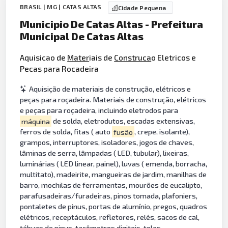
BRASIL | MG | CATAS ALTAS
Cidade Pequena
Municipio De Catas Altas - Prefeitura
Municipal De Catas Altas
Aquisicao de
Mater
iais de
Construca
o Eletricos e
Pecas para Rocadeira
Aquisição de materiais de construção, elétricos e
peças para roçadeira. Materiais de construção, elétricos
e peças para roçadeira, incluindo eletrodos para
máquina
de solda, eletrodutos, escadas extensivas,
ferros de solda, fitas ( auto
fusão
, crepe, isolante),
grampos, interruptores, isoladores, jogos de chaves,
lâminas de serra, lâmpadas ( LED, tubular), lixeiras,
luminárias ( LED linear, painel), luvas ( emenda, borracha,
multitato), madeirite, mangueiras de jardim, manilhas de
barro, mochilas de ferramentas, mourões de eucalipto,
parafusadeiras/furadeiras, pinos tomada, plafoniers,
pontaletes de pinus, portas de alumínio, pregos, quadros
elétricos, receptáculos, refletores, relés, sacos de cal,
tábuas de pinus, tacômetros digitais, telas