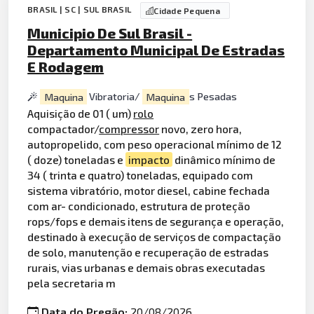
BRASIL | SC | SUL BRASIL
Cidade Pequena
Municipio De Sul Brasil -
Departamento Municipal De Estradas
E Rodagem
Maquina
Vibratoria/
Maquina
s Pesadas
Aquisição de 01 ( um)
rolo
compactador/
compressor
novo, zero hora,
autopropelido, com peso operacional mínimo de 12
( doze) toneladas e
impacto
dinâmico mínimo de
34 ( trinta e quatro) toneladas, equipado com
sistema vibratório, motor diesel, cabine fechada
com ar- condicionado, estrutura de proteção
rops/fops e demais itens de segurança e operação,
destinado à execução de serviços de compactação
de solo, manutenção e recuperação de estradas
rurais, vias urbanas e demais obras executadas
pela secretaria m
Data do Pregão:
20/08/2026