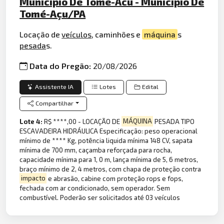
Municipio De Tome-Acu - Município De
Tomé-Açu/PA
Locação de
veículos
, caminhões e
máquina
s
pesada
s.
Data do Pregão:
20/08/2026
Assistente IA
Lotes
Edital
Compartilhar
Lote 4:
R$ ****,00 - LOCAÇÃO DE
MÁQUINA
PESADA TIPO
ESCAVADEIRA HIDRÁULICA Especificação: peso operacional
mínimo de **** Kg, potência liquida mínima 148 CV, sapata
mínima de 700 mm, caçamba reforçada para rocha,
capacidade mínima para 1, 0 m, lança mínima de 5, 6 metros,
braço mínimo de 2, 4 metros, com chapa de proteção contra
impacto
e abrasão, cabine com proteção rops e fops,
fechada com ar condicionado, sem operador. Sem
combustível. Poderão ser solicitados até 03 veículos