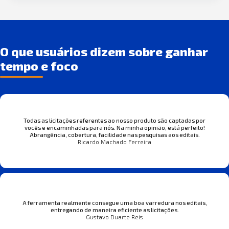
O que usuários dizem sobre ganhar
tempo e foco
Todas as licitações referentes ao nosso produto são captadas por
vocês e encaminhadas para nós. Na minha opinião, está perfeito!
Abrangência, cobertura, facilidade nas pesquisas aos editais.
Ricardo Machado Ferreira
A ferramenta realmente consegue uma boa varredura nos editais,
entregando de maneira eficiente as licitações.
Gustavo Duarte Reis