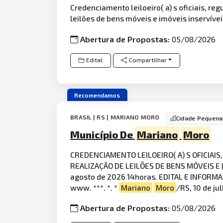
Credenciamento leiloeiro( a) s oficiais, r
leilões de bens móveis e imóveis inservíve
Abertura de Propostas:
05/08/2026
Edital
Compartilhar
Recomendamos
BRASIL | RS | MARIANO MORO
Cidade Pequena
Município De
Mariano
Moro
CREDENCIAMENTO LEILOEIRO( A) S OFICIAI
REALIZAÇÃO DE LEILÕES DE BENS MÓVEIS E
agosto de 2026 14horas. EDITAL E INFORMAÇ
www. ***. *. *
Mariano
Moro
/RS, 10 de j
Abertura de Propostas:
05/08/2026