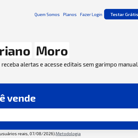
Quem Somos
Planos
Fazer Login
Testar Gráti
riano
Moro
, receba alertas e acesse editais sem garimpo manual
cê vende
2 usuários reais, 07/08/2026).
Metodologia