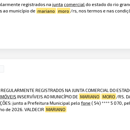
egularmente registrados na
junta
comercial
do estado do rio gran
is ao município de
mariano
moro
/rs, nos termos e nas condiç
S, REGULARMENTE REGISTRADOS NA JUNTA COMERCIAL DO ESTAD
IMÓVEIS
INSERVÍVEIS AO MUNICÍPIO DE
MARIANO
MORO
/RS. 
ÕES: junto a Prefeitura Municipal pelo
fone
( 54) **** 5 070, pel
ulho de 2026. VALDECIR
MARIANO