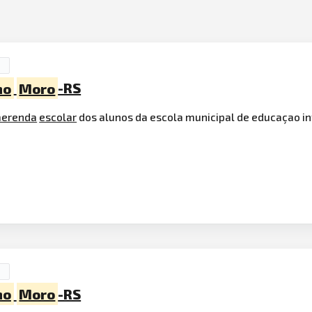
no
Moro
-RS
erenda
escolar
dos alunos da escola municipal de educaçao in
no
Moro
-RS