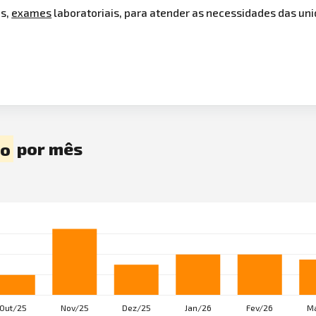
as,
exames
laboratoriais, para atender as necessidades das un
ro
por mês