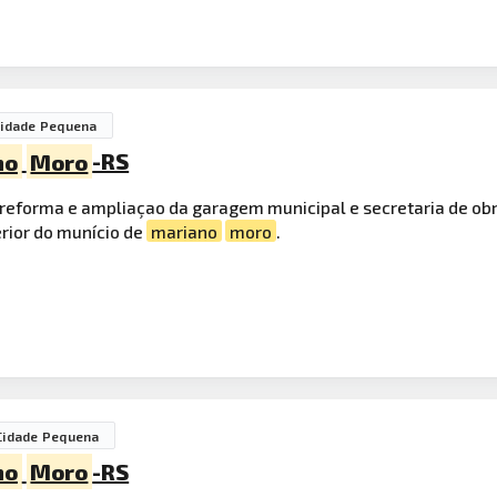
idade Pequena
no
Moro
-RS
 reforma e ampliaçao da garagem municipal e secretaria de obr
erior do munício de
mariano
moro
.
Cidade Pequena
no
Moro
-RS