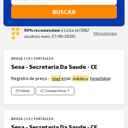
BUSCAR
90% recomendam
o Licita Já (1082
Metodologia
usuários reais, 07/08/2026).
BRASIL | CE | FORTALEZA
Sesa - Secretaria Da Saude - CE
Registro de preço -
mat
er
ial
médico
hospitala
r
Edital
Compartilhar
BRASIL | CE | FORTALEZA
Sesa - Secretaria Da Saude - CE