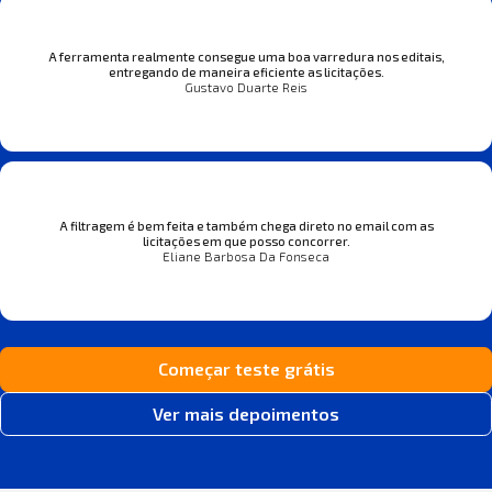
A ferramenta realmente consegue uma boa varredura nos editais,
entregando de maneira eficiente as licitações.
Gustavo Duarte Reis
A filtragem é bem feita e também chega direto no email com as
licitações em que posso concorrer.
Eliane Barbosa Da Fonseca
Começar teste grátis
Ver mais depoimentos