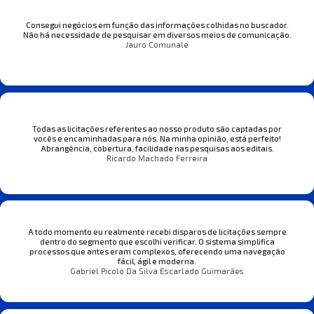
Consegui negócios em função das informações colhidas no buscador.
Não há necessidade de pesquisar em diversos meios de comunicação.
Jauro Comunale
Todas as licitações referentes ao nosso produto são captadas por
vocês e encaminhadas para nós. Na minha opinião, está perfeito!
Abrangência, cobertura, facilidade nas pesquisas aos editais.
Ricardo Machado Ferreira
A todo momento eu realmente recebi disparos de licitações sempre
dentro do segmento que escolhi verificar. O sistema simplifica
processos que antes eram complexos, oferecendo uma navegação
fácil, ágil e moderna.
Gabriel Picolo Da Silva Escarlado Guimarães