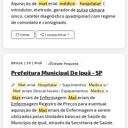
Aquisição de
mat
erial
médico
-
hospitalar
(
introdutor, eletrodo, gerador de
pulso
câmara
único, cateter diagnóstico quadripolar) com regime
de comodato e consignado.
Edital
Compartilhar
BRASIL | SP | IPUÃ
Cidade Pequena
Prefeitura Municipal De Ipuã - SP
Mat
erial
Hospitalar
/ Suprimentos
Medico
s/
Mat
eriais Descartaveis/ Equipamentos
Medico
s
Mat
eriais de
Enferm
agem
Mat
eriais de
Enferm
agem Registro de Preços para eventual
aquisição de
Mat
eriais de Enfermagem a serem
utilizados pelas Unidades básicas de Saúde do
Município de Ipuã, através da Secretaria de Saúde.