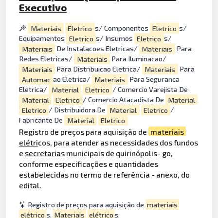
Executivo
Materiais
Eletrico
s/ Componentes
Eletrico
s/
Equipamentos
Eletrico
s/ Insumos
Eletrico
s/
Materiais
De Instalacoes Eletricas/
Materiais
Para
Redes Eletricas/
Materiais
Para Iluminacao/
Materiais
Para Distribuicao Eletrica/
Materiais
Para
Automac
ao Eletrica/
Materiais
Para Seguranca
Eletrica/
Material
Eletrico
/ Comercio Varejista De
Material
Eletrico
/ Comercio Atacadista De
Material
Eletrico
/ Distribuidora De
Material
Eletrico
/
Fabricante De
Material
Eletrico
Registro de preços para aquisição de
materiais
elétri
cos, para atender as necessidades dos fundos
e
secretarias
municipais de quirinópolis- go,
conforme especificações e quantidades
estabelecidas no termo de referência - anexo, do
edital.
Registro de preços para aquisição de
materiais
elétrico
s.
Materiais
elétrico
s.