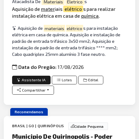
Atacadista De
Materiais
Eletrico
s
Aquisição de
mater
iais
elétrico
s para realizar
instalação elétrica em casa de
química
.
Aquisição de
materiais
elétrico
s para instalação
elétrica em casa de química. Aquisição e instalação de
padrão de entrada trifásico 3x50 mm2; Aquisição e
instalação de padrão de entrada trifásico **** mm2;
Cabo quadriplex 25mm alumínio 3 fase neutro.
Data do Pregão:
17/08/2026
Assistente IA
Lotes
Edital
Compartilhar
Recomendamos
BRASIL | GO | QUIRINÓPOLIS
Cidade Pequena
Municipio De Quirinopolis - Poder