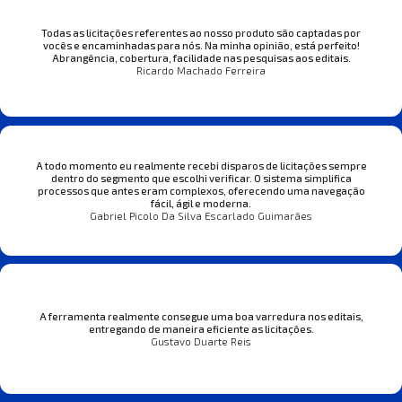
Todas as licitações referentes ao nosso produto são captadas por
vocês e encaminhadas para nós. Na minha opinião, está perfeito!
Abrangência, cobertura, facilidade nas pesquisas aos editais.
Ricardo Machado Ferreira
A todo momento eu realmente recebi disparos de licitações sempre
dentro do segmento que escolhi verificar. O sistema simplifica
processos que antes eram complexos, oferecendo uma navegação
fácil, ágil e moderna.
Gabriel Picolo Da Silva Escarlado Guimarães
A ferramenta realmente consegue uma boa varredura nos editais,
entregando de maneira eficiente as licitações.
Gustavo Duarte Reis