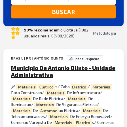
BUSCAR
90% recomendam
o Licita Já (1082
Metodologia
usuários reais, 07/08/2026).
BRASIL | PR | ANTÔNIO OLINTO
Cidade Pequena
Municipio De Antonio Olinto - Unidade
Administrativa
Materiais
Eletrico
s/ Cabo
Eletrico
/
Materiais
Para Construcao/
Materiais
De Infraestrutura/
Materiais
De Rede Eletrica/
Materiais
De
Iluminacao/
Materiais
De Seguranca Eletrica/
Materiais
De
Automac
ao Eletrica/
Materiais
De
Telecomunicacoes/
Materiais
De Energia Renovavel/
Comercio Varejista De
Materiais
Eletrico
s/ Comercio