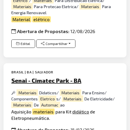
Eletrico
/
Materiais
Para Distribuicao Eletrica/
Materiais
Para Protecao Eletrica/
Materiais
Para
Energia Renovavel
Material
elétrico
Abertura de Propostas:
12/08/2026
Edital
Compartilhar
BRASIL | BA | SALVADOR
Senai - Cimatec Park - BA
Materiais
Didaticos/
Materiais
Para Ensino/
Componentes
Eletrico
s/
Materiais
De Eletricidade/
Materiais
De
Automac
ao
Aquisição
materiais
para Kit
didático
de
Eletropneumática.
Abertura de Propostas:
31/07/2026