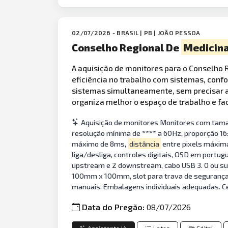
02/07/2026 - BRASIL | PB | JOÃO PESSOA
Conselho Regional De
Medicin
A aquisição de monitores para o Conselho 
eficiência no trabalho com sistemas, conf
sistemas simultaneamente, sem precisar alt
organiza melhor o espaço de trabalho e fa
Aquisição de monitores Monitores com tamanh
resolução mínima de **** a 60Hz, proporção 16: 
máximo de 8ms,
distância
entre pixels máxima 
liga/desliga, controles digitais, OSD em portugu
upstream e 2 downstream, cabo USB 3. 0 ou sup
100mm x 100mm, slot para trava de segurança t
manuais. Embalagens individuais adequadas. Cer
Data do Pregão:
08/07/2026