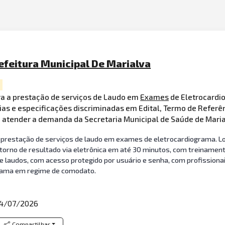
efeitura Municipal De Marialva
a a prestação de serviços de Laudo em
Exames
de Eletrocardi
as e especificações discriminadas em Edital, Termo de Referên
a atender a demanda da Secretaria Municipal de Saúde de Maria
 prestação de serviços de laudo em exames de eletrocardiograma. L
etorno de resultado via eletrônica em até 30 minutos, com treinamento
 laudos, com acesso protegido por usuário e senha, com profissionai
grama em regime de comodato.
4/07/2026
Compartilhar