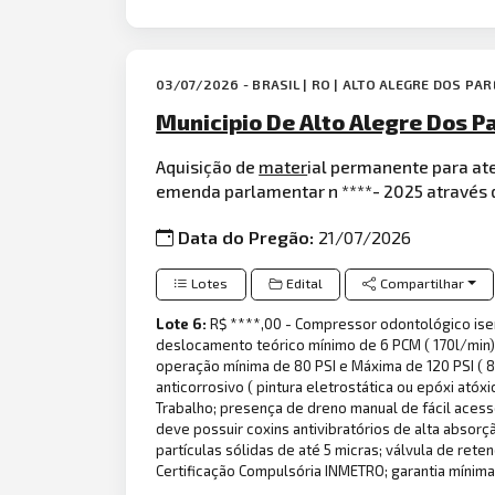
03/07/2026 - BRASIL | RO | ALTO ALEGRE DOS PA
Municipio De Alto Alegre Dos P
Aquisição de
mater
ial permanente para at
emenda parlamentar n ****- 2025 através d
Data do Pregão:
21/07/2026
Lotes
Edital
Compartilhar
Lote 6:
R$ ****,00 - Compressor odontológico ise
deslocamento teórico mínimo de 6 PCM ( 170l/min);
operação mínima de 80 PSI e Máxima de 120 PSI ( 8,
anticorrosivo ( pintura eletrostática ou epóxi atóx
Trabalho; presença de dreno manual de fácil acess
deve possuir coxins antivibratórios de alta abso
partículas sólidas de até 5 micras; válvula de re
Certificação Compulsória INMETRO; garantia mínim