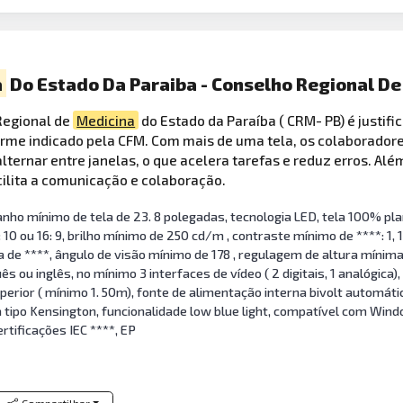
a
Do Estado Da Paraiba - Conselho Regional D
Regional de
Medicina
do Estado da Paraíba ( CRM- PB) é justifi
orme indicado pela CFM. Com mais de uma tela, os colaboradore
ernar entre janelas, o que acelera tarefas e reduz erros. Além
cilita a comunicação e colaboração.
o mínimo de tela de 23. 8 polegadas, tecnologia LED, tela 100% plana
10 ou 16: 9, brilho mínimo de 250 cd/m , contraste mínimo de ****: 1,
de ****, ângulo de visão mínimo de 178 , regulagem de altura mínima 
ês ou inglês, no mínimo 3 interfaces de vídeo ( 2 digitais, 1 analógica
erior ( mínimo 1. 50m), fonte de alimentação interna bivolt automá
ipo Kensington, funcionalidade low blue light, compatível com Wind
tificações IEC ****, EP