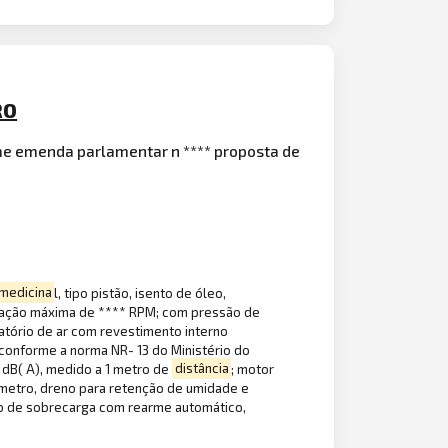
RO
me emenda parlamentar n **** proposta de
medicina
l, tipo pistão, isento de óleo,
rotação máxima de **** RPM; com pressão de
vatório de ar com revestimento interno
o conforme a norma NR- 13 do Ministério do
 dB( A), medido a 1 metro de
distância
; motor
ômetro, dreno para retenção de umidade e
mico de sobrecarga com rearme automático,