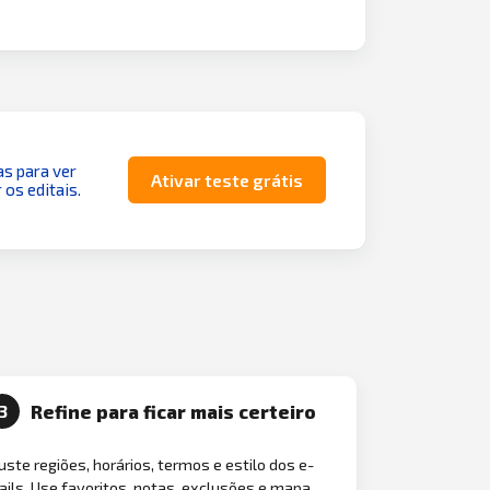
as para ver
Ativar teste grátis
 os editais.
Refine para ficar mais certeiro
3
uste regiões, horários, termos e estilo dos e-
ils. Use favoritos, notas, exclusões e mapa