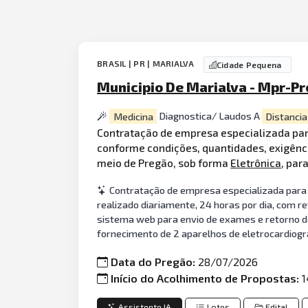
BRASIL | PR | MARIALVA
Cidade Pequena
Municipio De Marialva - Mpr-Pr
Medicina
Diagnostica/ Laudos A
Distancia
Contratação de empresa especializada par
conforme condições, quantidades, exigênci
meio de Pregão, sob forma
Eletrônica
, par
Contratação de empresa especializada para
realizado diariamente, 24 horas por dia, com r
sistema web para envio de exames e retorno de
fornecimento de 2 aparelhos de eletrocardio
Data do Pregão:
28/07/2026
Início do Acolhimento de Propostas:
1
Assistente IA
Lotes
Edital