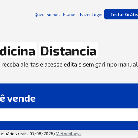
Quem Somos
Planos
Fazer Login
Testar Gráti
dicina
Distancia
, receba alertas e acesse editais sem garimpo manual
cê vende
2 usuários reais, 07/08/2026).
Metodologia