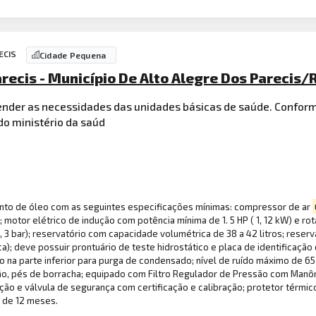
RECIS
Cidade Pequena
arecis - Município De Alto Alegre Dos Parecis/
ender as necessidades das unidades básicas de saúde. Confor
o ministério da saúd
nto de óleo com as seguintes especificações mínimas: compressor de ar
 motor elétrico de indução com potência mínima de 1. 5 HP ( 1, 12 kW) e 
 3 bar); reservatório com capacidade volumétrica de 38 a 42 litros; reser
ica); deve possuir prontuário de teste hidrostático e placa de identificaçã
o na parte inferior para purga de condensado; nível de ruído máximo de 65
rção, pés de borracha; equipado com Filtro Regulador de Pressão com Man
tenção e válvula de segurança com certificação e calibração; protetor tér
a de 12 meses.