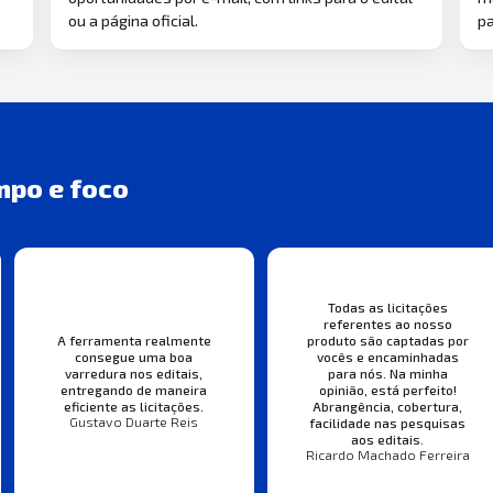
ou a página oficial.
pa
mpo e foco
Todas as licitações
referentes ao nosso
A ferramenta realmente
produto são captadas por
consegue uma boa
vocês e encaminhadas
varredura nos editais,
para nós. Na minha
entregando de maneira
opinião, está perfeito!
eficiente as licitações.
Abrangência, cobertura,
Gustavo Duarte Reis
facilidade nas pesquisas
aos editais.
Ricardo Machado Ferreira