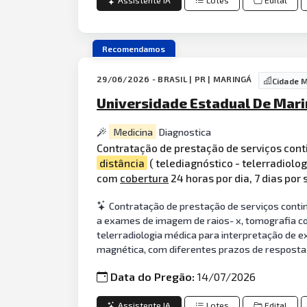
Assistente IA
Lotes
Edital
Recomendamos
29/06/2026 - BRASIL | PR | MARINGÁ
Cidade 
Universidade Estadual De Mari
Medicina
Diagnostica
Contratação de prestação de serviços con
distância
( telediagnóstico - telerradiol
com
cobertura
24 horas por dia, 7 dias por
Contratação de prestação de serviços conti
a exames de imagem de raios- x, tomografia co
telerradiologia médica para interpretação de 
magnética, com diferentes prazos de resposta (
Data do Pregão:
14/07/2026
Assistente IA
Lotes
Edital