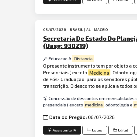
03/07/2026 - BRASIL | AL | MACEIÓ
Secretaria De Estado Do Planej
(Uasg: 930219)
Educacao A
Distancia
O presente
instrumento
tem por objeto a c
Presenciais ( exceto
Medicina
, Odontolog
de Pós- Graduação, para os servidores púb
transcrição. O desconto se aplica a todos 
Concessão de descontos em mensalidades de
presenciais ( exceto
medicina
, odontologia e
m
Data do Pregão:
06/07/2026
Assistente IA
Lotes
Edital