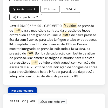
Assistente IA
Lotes
Edital
Compartilhar
Lote 694:
R$ ****,00 - CUFÔMETRO.
Medidor
de pressão
de
cuff
para a medição e controle da pressão de tubos
orotraqueais com grande volume, e
cuff
s de baixa pressão.
Escala com 2 zonas: para tubo laríngeo e tubo endotraqueal.
Kit completo com tubo de conexão de 100 cm. Possuir
monitor integrado de pressão indicando a faixa ideal da
pressão do
cuff
. Bomba de calibração com botão de alívio
de pressão. Manômetro analógico e inflador para medição
da pressão do
cuff
do tubo endotraqueal com variação de
escala de 0 a 120 cmh2o com indicação de códigos de cores
para pressão ideal e bulbo inflador para ajuste da pressão
adequada com botão de alívio da pressão. - UN
Recomendamos
BRASIL | GO | JATAÍ
Cidade Média