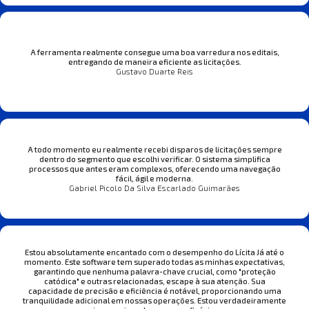
A ferramenta realmente consegue uma boa varredura nos editais,
entregando de maneira eficiente as licitações.
Gustavo Duarte Reis
A todo momento eu realmente recebi disparos de licitações sempre
dentro do segmento que escolhi verificar. O sistema simplifica
processos que antes eram complexos, oferecendo uma navegação
fácil, ágil e moderna.
Gabriel Picolo Da Silva Escarlado Guimarães
Estou absolutamente encantado com o desempenho do Lícita Já até o
momento. Este software tem superado todas as minhas expectativas,
garantindo que nenhuma palavra-chave crucial, como "proteção
catódica" e outras relacionadas, escape à sua atenção. Sua
capacidade de precisão e eficiência é notável, proporcionando uma
tranquilidade adicional em nossas operações. Estou verdadeiramente