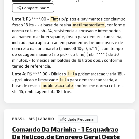
Compartilhar
Lote 1:
R$ ****,00 -
Tint
a p/pisos e pavimentos cor chumbo
fosco 18 lts - - a base de resina
metilmetacrilato
, conforme
norma cet- et- sh- 14, resistencia a abrasao e intemperies,
acabamento antiderrapante, fosco para demarcacao viaria,
indicada para aplica- cao em pavimentos betuminosos e de
concreto na cor amarelo ( munsell 10yr7, 5/14 ), com tempo
de secagem maximo ( no pick- up time) ( nbr **** ) de 30
minutos. - fornecida em baldes de 18 litros obs. : conforme
termo de referencia.
Lote 4:
R$ ****,00 - Diluicao
tint
a p/demarcacao viaria 18l -
- p/diluicao e limpezade
tint
a para demarcacao viaria, a
base de resina
metilmetacrilato
confor- me norma cet- et-
sh- 14, embalagem lata 18 litros.
BRASIL | MS | LADÁRIO
Cidade Pequena
Comando Da Marinha - 1 Esquadrao
De Helicop.de Emprego Geral Oeste