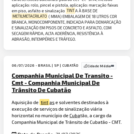
aplicação: rolo, pincel e pistola, aplicação: marcação faixas
em piso, asfalto e sinalização
TINT
A À BASE DE
METILMETACRILATO
( MMA) EMBALAGEM DE 18 LITROS COR
BRANCA, MONOCOMPONENTE, INDICADA PARA DEMARCAÇÃO
E SINALIZAÇÃO EM PISOS DE CONCRETO E ASFALTO, COM
SECAGEM RÁPIDA, ALTA ADERÊNCIA, RESISTÊNCIA À
ABRASÃO, INTEMPÉRIES E TRÁFEGO.
06/07/2026 - BRASIL | SP | CUBATÃO
Cidade Média
Companhia Municipal De Transito -
Cmt - Companhia Municipal De
Trânsito De Cubatão
Aquisição de
tint
as
e solventes destinados à
execução de serviços de sinalização viária
horizontal no município de
Cuba
tão, a cargo da
Companhia Municipal de Trânsito de Cubatão - CMT.