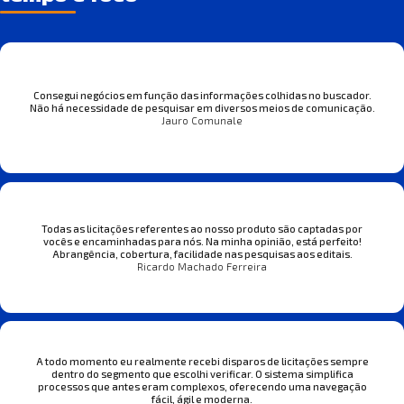
Consegui negócios em função das informações colhidas no buscador.
Não há necessidade de pesquisar em diversos meios de comunicação.
Jauro Comunale
Todas as licitações referentes ao nosso produto são captadas por
vocês e encaminhadas para nós. Na minha opinião, está perfeito!
Abrangência, cobertura, facilidade nas pesquisas aos editais.
Ricardo Machado Ferreira
A todo momento eu realmente recebi disparos de licitações sempre
dentro do segmento que escolhi verificar. O sistema simplifica
processos que antes eram complexos, oferecendo uma navegação
fácil, ágil e moderna.