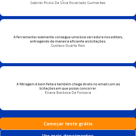
Gabriel Picolo Da Silva Escarlado Guimarães
A ferramenta realmente consegue uma boa varredura nos editais,
entregando de maneira eficiente as licitações.
Gustavo Duarte Reis
A filtragem é bem feita e também chega direto no email com as
licitações em que posso concorrer.
Eliane Barbosa Da Fonseca
Começar teste grátis
Ver mais depoimentos