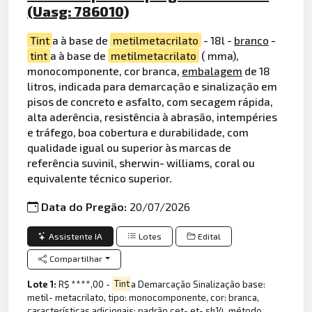
(Uasg: 786010)
Tint
a à base de
metilmetacrilato
- 18l -
branco
-
tint
a à base de
metilmetacrilato
( mma),
monocomponente, cor branca,
embalagem
de 18
litros, indicada para demarcação e sinalização em
pisos de concreto e asfalto, com secagem rápida,
alta aderência, resistência à abrasão, intempéries
e tráfego, boa cobertura e durabilidade, com
qualidade igual ou superior às marcas de
referência suvinil, sherwin- williams, coral ou
equivalente técnico superior.
Data do Pregão:
20/07/2026
Assistente IA
Lotes
Edital
Compartilhar
Lote 1:
R$ ****,00 -
Tint
a Demarcação Sinalização base:
metil- metacrilato, tipo: monocomponente, cor: branca,
características adicionais: padrão cet- et- sh14, método