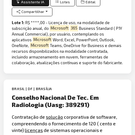
Assistente IA
Lotes
Edital
Compartilhar
Lote 1:
R$ ****,00 - Licença de uso, na modalidade de
subscrição anual, do
Microsoft
365
Business Standard ( P1Y
Annual Commercial), por usuário, contemplando os
aplicativos
Microsoft
Word, Excel, PowerPoint, Outlook,
OneNote,
Microsoft
Teams, OneDrive for Business e demais
recursos disponibilizados na modalidade contratada,
incluindo armazenamento em nuvem, ferramentas de
colaboração, atualizações contínuas e suporte do fabricante.
BRASIL | DF | BRASÍLIA
Conselho Nacional De Tec. Em
Radiologia (Uasg: 389291)
Contratação de
solução
corporativa de software,
compreendendo o fornecimento de 120 ( cento e
vinte)
licenças
de sistemas operacionais e