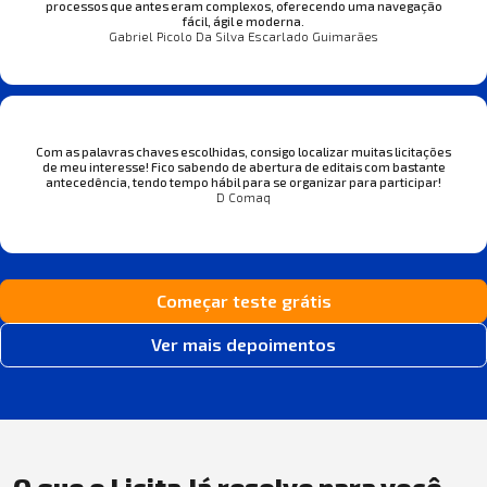
processos que antes eram complexos, oferecendo uma navegação
fácil, ágil e moderna.
Gabriel Picolo Da Silva Escarlado Guimarães
Com as palavras chaves escolhidas, consigo localizar muitas licitações
de meu interesse! Fico sabendo de abertura de editais com bastante
antecedência, tendo tempo hábil para se organizar para participar!
D Comaq
Começar teste grátis
Ver mais depoimentos
O que o Licita Já resolve para você