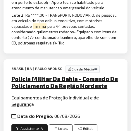
em perfeito estado); - Apoio tecnico habilitado para
atendimento de manutencao emergencial do veiculo
Lote 2:
R$ ****,00 - TRANSPORTE RODOVIARIO, de pessoal,
em veiculo do tipo onibus executivo, com motorista,
capacidade
minima
para 44 pessoas sentadas,
considerando quilometros rodados- Equipado com itens de
conforto ( Ar condicionado, banheiro, aparelho de som com
CD, poltronas regulaveis)- Tud
BRASIL | BA | PAULO AFONSO
Cidade Média
Policia Militar Da Bahia - Comando De
Policiamento Da Região Nordeste
Equipamentos de Proteção Individual e de
Seguran
ça
Data do Pregão:
06/08/2026
Assistente IA
Lotes
Edital