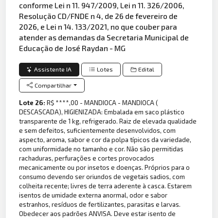
conforme Lei n 11. 947/2009, Lei n 11. 326/2006,
Resolução CD/FNDE n 4, de 26 de fevereiro de
2026, e Lei n 14. 133/2021, no que couber para
atender as demandas da Secretaria Municipal de
Educação de José Raydan - MG
Assistente IA
Lotes
Edital
Compartilhar
Lote 26:
R$ ****,00 - MANDIOCA - MANDIOCA (
DESCASCADA), HIGIENIZADA: Embalada em saco plástico
transparente de 1 kg, refrigerado. Raiz de elevada qualidade
e sem defeitos, suficientemente desenvolvidos, com
aspecto, aroma, sabor e cor da polpa típicos da variedade,
com uniformidade no tamanho e cor. Não são permitidas
rachaduras, perfurações e cortes provocados
mecanicamente ou por insetos e doenças. Próprios para o
consumo devendo ser oriundos de vegetais sadios, com
colheita recente; livres de terra aderente à casca. Estarem
isentos de umidade externa anormal, odor e sabor
estranhos, resíduos de fertilizantes, parasitas e larvas.
Obedecer aos padrões ANVISA. Deve estar isento de