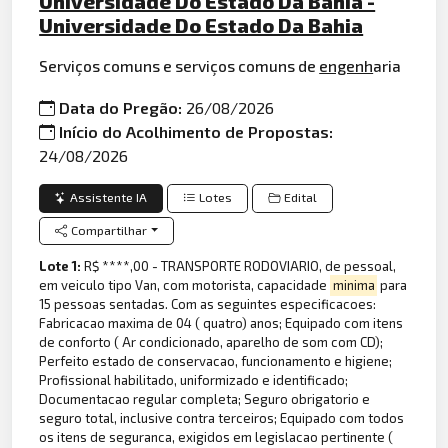
Universidade Do Estado Da Bahia -
Universidade Do Estado Da Bahia
Serviços comuns e serviços comuns de
engenh
aria
Data do Pregão:
26/08/2026
Início do Acolhimento de Propostas:
24/08/2026
Assistente IA
Lotes
Edital
Compartilhar
Lote 1:
R$ ****,00 - TRANSPORTE RODOVIARIO, de pessoal,
em veiculo tipo Van, com motorista, capacidade
minima
para
15 pessoas sentadas. Com as seguintes especificacoes:
Fabricacao maxima de 04 ( quatro) anos; Equipado com itens
de conforto ( Ar condicionado, aparelho de som com CD);
Perfeito estado de conservacao, funcionamento e higiene;
Profissional habilitado, uniformizado e identificado;
Documentacao regular completa; Seguro obrigatorio e
seguro total, inclusive contra terceiros; Equipado com todos
os itens de seguranca, exigidos em legislacao pertinente (