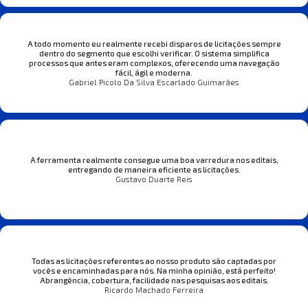
A todo momento eu realmente recebi disparos de licitações sempre
dentro do segmento que escolhi verificar. O sistema simplifica
processos que antes eram complexos, oferecendo uma navegação
fácil, ágil e moderna.
Gabriel Picolo Da Silva Escarlado Guimarães
A ferramenta realmente consegue uma boa varredura nos editais,
entregando de maneira eficiente as licitações.
Gustavo Duarte Reis
Todas as licitações referentes ao nosso produto são captadas por
vocês e encaminhadas para nós. Na minha opinião, está perfeito!
Abrangência, cobertura, facilidade nas pesquisas aos editais.
Ricardo Machado Ferreira