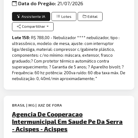
Data do Pregão:
21/07/2026
Assistente IA
Lotes
Edital
Compartilhar
Lote 158:
R$ 788,00 - Nebulizador **** nebulizador, tipo :
ultrassônico, modelo: de mesa, ajuste: com interruptor
liga/desliga, material: compressor c/gabinete plástico,
componentes: c/no mínimo: máscara, extensor, frasco
graduado;? Com protetor térmico automático contra
superaquecimento; ? Garantia de 5 anos; ? Aparelho bivolt; ?
Frequência: 60 hz potência: 200va ruído: 60 dba taxa máx. De
nebulização: 0, 40ml/min aproximadamente; "
BRASIL | MG | JUIZ DE FORA
Agencia De Cooperacao
Intermunicipal Em Saude Pe Da Serra
- Acispes - Acispes