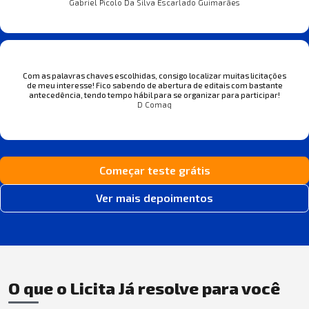
Gabriel Picolo Da Silva Escarlado Guimarães
Com as palavras chaves escolhidas, consigo localizar muitas licitações
de meu interesse! Fico sabendo de abertura de editais com bastante
antecedência, tendo tempo hábil para se organizar para participar!
D Comaq
Começar teste grátis
Ver mais depoimentos
O que o Licita Já resolve para você