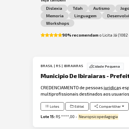
Dislexia
Tdah
Autismo
Jog
Memoria
Linguagem
Desenvolv
Workshops
90% recomendam
o Licita Já (108
BRASIL | RS | IBIRAIARAS
Cidade Pequena
Municipio De Ibiraiaras - Prefe
CREDENCIAMENTO de pessoas
juridica
s es
multiprofissionais destinados aos usuarios
Lotes
Edital
Compartilhar
Lote 15:
R$ ****,00 -
Neuropsicopedagogia