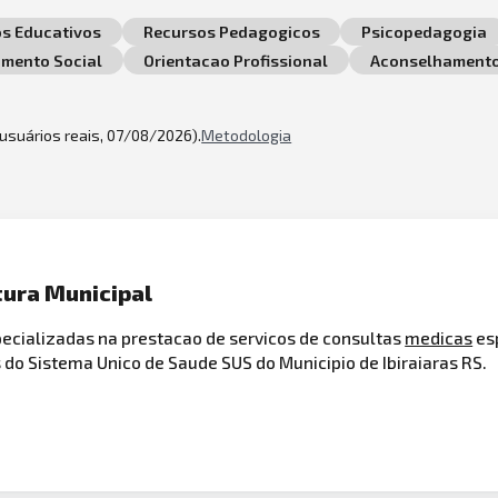
os Educativos
Recursos Pedagogicos
Psicopedagogia
imento Social
Orientacao Profissional
Aconselhament
2 usuários reais, 07/08/2026).
Metodologia
itura Municipal
pecializadas na prestacao de servicos de consultas
medicas
es
 do Sistema Unico de Saude SUS do Municipio de Ibiraiaras RS.