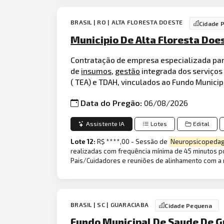
BRASIL | RO | ALTA FLORESTA DOESTE
Cidade 
Municipio De Alta Floresta Doe
Contratação de empresa especializada para
de
insumos
,
gestão
integrada dos serviços
( TEA) e TDAH, vinculados ao Fundo Municip
Data do Pregão:
06/08/2026
Assistente IA
Lotes
Edital
Lote 12:
R$ ****,00 - Sessão de
Neuropsicopedag
realizadas com frequência mínima de 45 minutos po
Pais/Cuidadores e reuniões de alinhamento com a 
BRASIL | SC | GUARACIABA
Cidade Pequena
Fundo Municipal De Saude De 