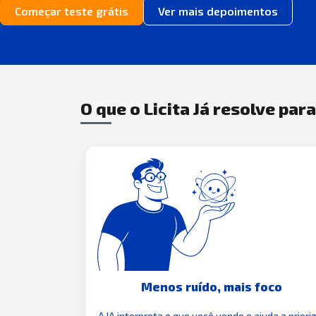
Começar teste grátis
Ver mais depoimentos
O que o Licita Já resolve par
Menos ruído, mais foco
A IA interpreta o que você vende e ajuda a priori