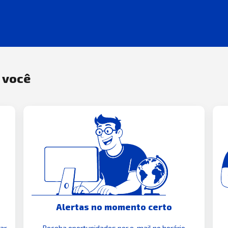
a você
Alertas no momento certo
zar
Receba oportunidades por e-mail no horário