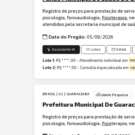
Registro de preços para prestação de servi
psicologia, fonoaudiologia,
fisioterapia
, n
atendidas pela secretaria municipal de sa
Data do Pregão:
05/08/2026
Assistente IA
Lotes
Edital
Lote 1:
R$ ****,00 - Atendimento individual em
ne
Lote 2:
R$ ****,00 - Consulta especializada em
ne
BRASIL | SC | GUARACIABA
Cidade Pequena
Prefeitura Municipal De Guara
Registro de preços para prestação de servi
psicologia, fonoaudiologia,
fisio
terapia, n