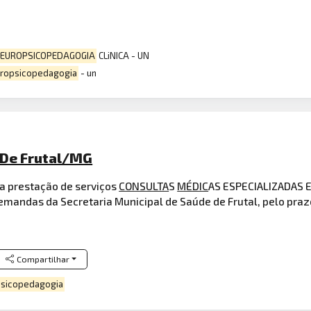
EUROPSICOPEDAGOGIA
CLiNICA - UN
ropsicopedagogia
- un
o De Frutal/MG
a prestação de serviços
CONSULTA
S
MÉDIC
AS ESPECIALIZADAS 
emandas da Secretaria Municipal de Saúde de Frutal, pelo praz
Compartilhar
sicopedagogia