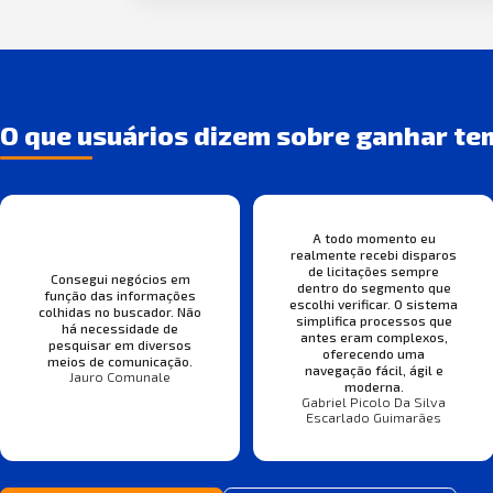
O que usuários dizem sobre ganhar te
A todo momento eu
realmente recebi disparos
de licitações sempre
Consegui negócios em
dentro do segmento que
função das informações
escolhi verificar. O sistema
colhidas no buscador. Não
simplifica processos que
há necessidade de
antes eram complexos,
pesquisar em diversos
oferecendo uma
meios de comunicação.
navegação fácil, ágil e
Jauro Comunale
moderna.
Gabriel Picolo Da Silva
Escarlado Guimarães