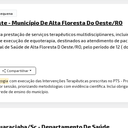
Pequena
ste - Município De Alta Floresta Do Oeste/RO
 prestação de serviços terapêuticos multidisciplinares, inclu
 e execução de equoterapia, destinados ao atendimento de pac
al de Saúde de Alta Floresta D Oeste/RO, pelo período de 12 ( 
Compartilhar
ogia
com execução das Intervenções Terapêuticas prescritas no PTS - Pr
r sessão, priorizando metodologias com evidência científica. Inclui obri
rede de ensino do município.
Guaraciaba/Sc - Departamento De Saúde