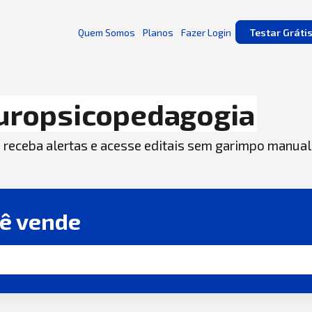
Quem Somos
Planos
Fazer Login
Testar Gráti
uropsicopedagogia
, receba alertas e acesse editais sem garimpo manual
cê vende