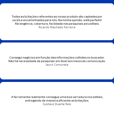
Todas as licitações referentes ao nosso produto são captadas por
vocês e encaminhadas para nós. Na minha opinião, está perfeito!
Abrangência, cobertura, facilidade nas pesquisas aos editais.
Ricardo Machado Ferreira
Consegui negócios em função das informações colhidas no buscador.
Não há necessidade de pesquisar em diversos meios de comunicação.
Jauro Comunale
A ferramenta realmente consegue uma boa varredura nos editais,
entregando de maneira eficiente as licitações.
Gustavo Duarte Reis