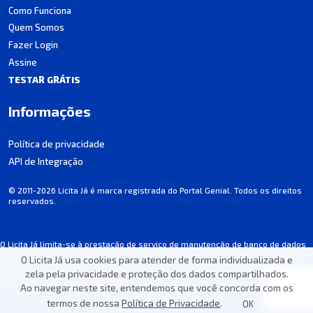
Como Funciona
Quem Somos
Fazer Login
Assine
TESTAR GRÁTIS
Informações
Política de privacidade
API de Integração
© 2011-2026 Licita Já é marca registrada do Portal Genial. Todos os direitos
reservados.
O Licita Já limita-se à prestação de serviço de manutenção de banco de dados
de licitações, não participando dos processos.
O Licita Já usa cookies para atender de forma individualizada e
Algumas informações podem apresentar incorreções involuntárias. Consulte
zela pela privacidade e proteção dos dados compartilhados.
sempre o edital de cada licitação.
Ao navegar neste site, entendemos que você concorda com os
termos de nossa
Política de Privacidade
.
OK