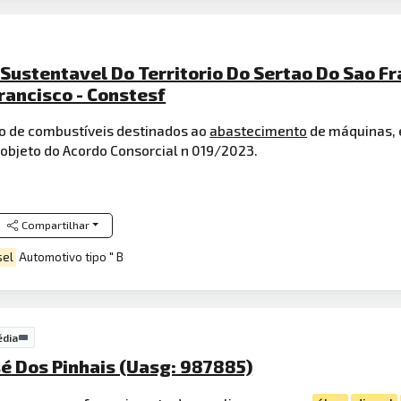
ustentavel Do Territorio Do Sertao Do Sao Fr
rancisco - Constesf
o de combustíveis destinados ao
abastecimento
de máquinas, 
 objeto do Acordo Consorcial n 019/2023.
Compartilhar
sel
Automotivo tipo " B
édia
sé Dos Pinhais (Uasg: 987885)