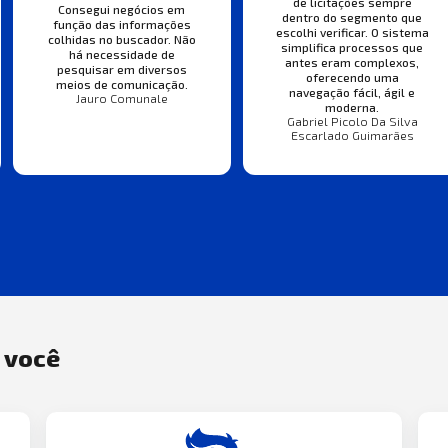
de licitações sempre
Consegui negócios em
dentro do segmento que
função das informações
escolhi verificar. O sistema
colhidas no buscador. Não
simplifica processos que
há necessidade de
antes eram complexos,
pesquisar em diversos
oferecendo uma
meios de comunicação.
navegação fácil, ágil e
Jauro Comunale
moderna.
Gabriel Picolo Da Silva
Escarlado Guimarães
a você