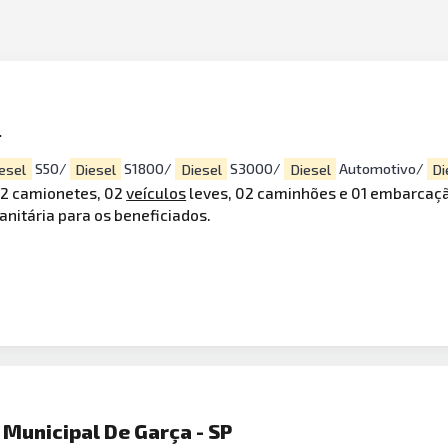
a
esel
S50/
Diesel
S1800/
Diesel
S3000/
Diesel
Automotivo/
Di
02 camionetes, 02
veículos
leves, 02 caminhões e 01 embarcaçã
anitária para os beneficiados.
 Municipal De Garça - SP