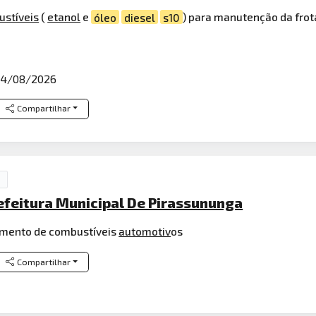
stíveis
(
etanol
e
óleo
diesel
s10
) para manutenção da frota
04/08/2026
Compartilhar
efeitura Municipal De Pirassununga
imento de combustíveis
automotiv
os
Compartilhar