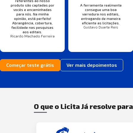
referentes ao nosso
produto são captadas por
A ferramenta realmente
vocês e encaminhadas
consegue uma boa
para nós. Na minha
varredura nos editais,
opinião, está perfeito!
entregando de maneira
Abrangência, cobertura,
eficiente as licitações.
Gustavo Duarte Reis
facilidade nas pesquisas
aos editais.
Ricardo Machado Ferreira
Começar teste grátis
Ver mais depoimentos
O que o Licita Já resolve par