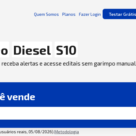
Quem Somos
Planos
Fazer Login
Testar Gráti
eo
Diesel
S10
, receba alertas e acesse editais sem garimpo manual
cê vende
 usuários reais, 05/08/2026).
Metodologia