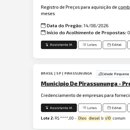
Registro de Preços para aquisição de
combu
meses
Data do Pregão:
14/08/2026
Início do Acolhimento de Propostas:
Assistente IA
Lotes
Edital
BRASIL | SP | PIRASSUNUNGA
Cidade Pequena
Municipio De Pirassununga - Pr
Credenciamento de empresas para fornec
Assistente IA
Lotes
Edital
Lote 2:
R$ ****,00 -
Oleo
diesel
b
s10
comum