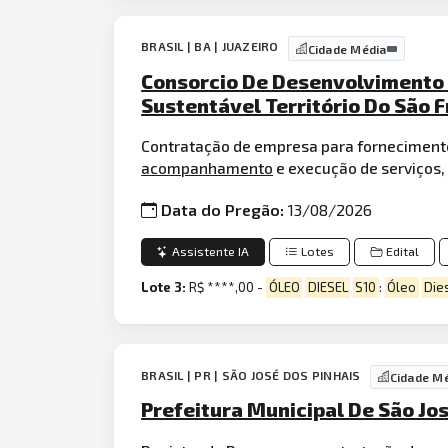
BRASIL | BA | JUAZEIRO
Cidade Média
Consorcio De Desenvolvimento S
Sustentável Território Do São F
Contratação de empresa para forneciment
acompanhamento
e execução de serviços,
Data do Pregão:
13/08/2026
Assistente IA
Lotes
Edital
Lote 3:
R$ ****,00 -
ÓLEO
DIESEL
S10
:
Óleo
Die
BRASIL | PR | SÃO JOSÉ DOS PINHAIS
Cidade M
Prefeitura Municipal De São Jo