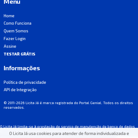
Menu
Home
Como Funciona
Quem Somos
Fazer Login
Assine
TESTAR GRÁTIS
Informações
Política de privacidade
API de Integração
© 2011-2026 Licita Já é marca registrada do Portal Genial. Todos os direitos
reservados.
O Licita Já limita-se à prestação de serviço de manutenção de banco de dados
de licitações, não participando dos processos.
O Licita Já usa cookies para atender de forma individualizada e
Algumas informações podem apresentar incorreções involuntárias. Consulte