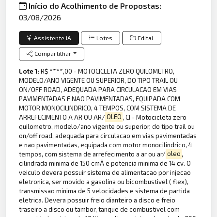
Início do Acolhimento de Propostas:
03/08/2026
Assistente IA
Lotes
Edital
Compartilhar
Lote 1:
R$ ****,00 - MOTOCICLETA ZERO QUILOMETRO,
MODELO/ANO VIGENTE OU SUPERIOR, DO TIPO TRAIL OU
ON/OFF ROAD, ADEQUADA PARA CIRCULACAO EM VIAS
PAVIMENTADAS E NAO PAVIMENTADAS, EQUIPADA COM
MOTOR MONOCILINDRICO, 4 TEMPOS, COM SISTEMA DE
ARREFECIMENTO A AR OU AR/
OLEO
, CI - Motocicleta zero
quilometro, modelo/ano vigente ou superior, do tipo trail ou
on/off road, adequada para circulacao em vias pavimentadas
e nao pavimentadas, equipada com motor monocilindrico, 4
tempos, com sistema de arrefecimento a ar ou ar/
oleo
,
cilindrada minima de 150 cmÂ e potencia minima de 14 cv. O
veiculo devera possuir sistema de alimentacao por injecao
eletronica, ser movido a gasolina ou bicombustivel ( flex),
transmissao minima de 5 velocidades e sistema de partida
eletrica. Devera possuir freio dianteiro a disco e freio
traseiro a disco ou tambor, tanque de combustivel com