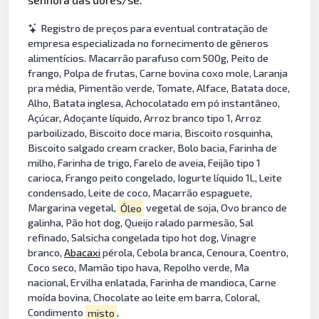
Registro de preços para eventual contratação de
empresa especializada no fornecimento de gêneros
alimentícios. Macarrão parafuso com 500g, Peito de
frango, Polpa de frutas, Carne bovina coxo mole, Laranja
pra média, Pimentão verde, Tomate, Alface, Batata doce,
Alho, Batata inglesa, Achocolatado em pó instantâneo,
Açúcar, Adoçante líquido, Arroz branco tipo 1, Arroz
parboilizado, Biscoito doce maria, Biscoito rosquinha,
Biscoito salgado cream cracker, Bolo bacia, Farinha de
milho, Farinha de trigo, Farelo de aveia, Feijão tipo 1
carioca, Frango peito congelado, Iogurte líquido 1L, Leite
condensado, Leite de coco, Macarrão espaguete,
Margarina vegetal,
Óleo
vegetal de soja, Ovo branco de
galinha, Pão hot dog, Queijo ralado parmesão, Sal
refinado, Salsicha congelada tipo hot dog, Vinagre
branco,
Abacaxi
pérola, Cebola branca, Cenoura, Coentro,
Coco seco, Mamão tipo hava, Repolho verde, Ma
nacional, Ervilha enlatada, Farinha de mandioca, Carne
moída bovina, Chocolate ao leite em barra, Coloral,
Condimento
misto
,