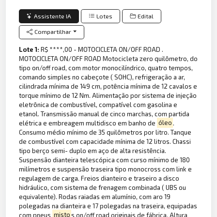
Assistente IA
Lotes
Edital
Compartilhar
Lote 1:
R$ ****,00 - MOTOCICLETA ON/OFF ROAD .
MOTOCICLETA ON/OFF ROAD Motocicleta zero quilômetro, do
tipo on/off road, com motor monocilíndrico, quatro tempos,
comando simples no cabeçote ( SOHC), refrigeração a ar,
cilindrada mínima de 149 cm, potência mínima de 12 cavalos e
torque mínimo de 12 Nm. Alimentação por sistema de injeção
eletrônica de combustível, compatível com gasolina e
etanol. Transmissão manual de cinco marchas, com partida
elétrica e embreagem multidisco em banho de
óleo
.
Consumo médio mínimo de 35 quilômetros por litro. Tanque
de combustível com capacidade mínima de 12 litros. Chassi
tipo berço semi- duplo em aço de alta resistência.
Suspensão dianteira telescópica com curso mínimo de 180
milímetros e suspensão traseira tipo monocross com link e
regulagem de carga. Freios dianteiro e traseiro a disco
hidráulico, com sistema de frenagem combinada ( UBS ou
equivalente). Rodas raiadas em alumínio, com aro 19
polegadas na dianteira e 17 polegadas na traseira, equipadas
com pneus
misto
s on/off road originais de fábrica. Altura