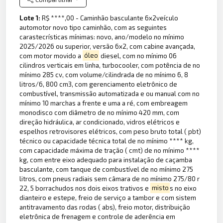
Lote 1:
R$ ****,00 - Caminhão basculante 6x2veículo
automotor novo tipo caminhão, com as seguintes
carastecrísticas mínimas: novo, ano/modelo no mínimo
2025/2026 ou superior, versão 6x2, com cabine avançada,
com motor movido a
óleo
diesel, com no mínimo 06
cilindros verticais em linha, turbocooler, com potência de no
mínimo 285 cv, com volume/cilindrada de no mínimo 6, 8
litros/6, 800 cm3, com gerenciamento eletrônico de
combustível, transmissão automatizada e ou manual com no
mínimo 10 marchas a frente e uma a ré, com embreagem
monodisco com diâmetro de no mínimo 420 mm, com
direção hidráulica, ar condicionado, vidros elétricos e
espelhos retrovisores elétricos, com peso bruto total ( pbt)
técnico ou capacidade técnica total de no mínimo **** kg,
com capacidade máxima de tração ( cmt) de no mínimo ****
kg, com entre eixo adequado para instalação de caçamba
basculante, com tanque de combustível de no mínimo 275
litros, com pneus radiais sem câmara de no mínimo 275/80 r
22, 5 borrachudos nos dois eixos trativos e
misto
s no eixo
dianteiro e estepe, freio de serviço a tambor e com sistem
antitravamento das rodas ( abs), freio motor, distribuição
eletrônica de frenagem e controle de aderência em