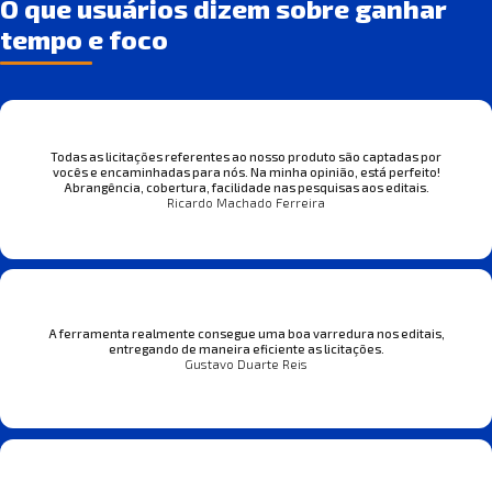
O que usuários dizem sobre ganhar
tempo e foco
Todas as licitações referentes ao nosso produto são captadas por
vocês e encaminhadas para nós. Na minha opinião, está perfeito!
Abrangência, cobertura, facilidade nas pesquisas aos editais.
Ricardo Machado Ferreira
A ferramenta realmente consegue uma boa varredura nos editais,
entregando de maneira eficiente as licitações.
Gustavo Duarte Reis