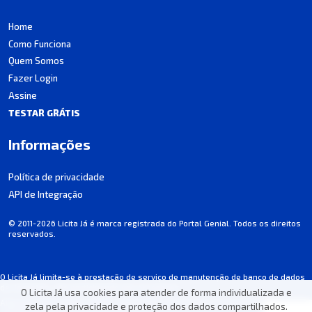
Home
Como Funciona
Quem Somos
Fazer Login
Assine
TESTAR GRÁTIS
Informações
Política de privacidade
API de Integração
© 2011-2026 Licita Já é marca registrada do Portal Genial. Todos os direitos
reservados.
O Licita Já limita-se à prestação de serviço de manutenção de banco de dados
de licitações, não participando dos processos.
O Licita Já usa cookies para atender de forma individualizada e
Algumas informações podem apresentar incorreções involuntárias. Consulte
zela pela privacidade e proteção dos dados compartilhados.